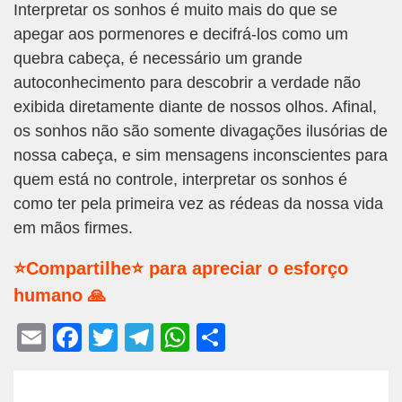
Interpretar os sonhos é muito mais do que se
apegar aos pormenores e decifrá-los como um
quebra cabeça, é necessário um grande
autoconhecimento para descobrir a verdade não
exibida diretamente diante de nossos olhos. Afinal,
os sonhos não são somente divagações ilusórias de
nossa cabeça, e sim mensagens inconscientes para
quem está no controle, interpretar os sonhos é
como ter pela primeira vez as rédeas da nossa vida
em mãos firmes.
⭐Compartilhe⭐ para apreciar o esforço
humano 🙏
E
F
T
T
W
S
m
a
wi
el
h
h
ail
c
tt
e
at
ar