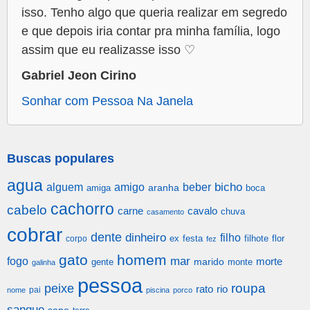
isso. Tenho algo que queria realizar em segredo
e que depois iria contar pra minha família, logo
assim que eu realizasse isso ♡
Gabriel Jeon Cirino
Sonhar com Pessoa Na Janela
Buscas populares
agua
alguem
amigo
beber
bicho
aranha
amiga
boca
cachorro
cabelo
carne
cavalo
chuva
casamento
cobrar
dente
dinheiro
filho
festa
filhote
flor
corpo
ex
fez
gato
homem
mar
fogo
morte
gente
marido
monte
galinha
pessoa
roupa
peixe
rato
rio
pai
nome
piscina
porco
sangue