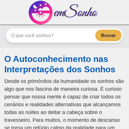
emSonho.com
Os sonhos significam mais
Buscar
O Autoconhecimento nas
Interpretações dos Sonhos
Desde os primórdios da humanidade os sonhos são
algo que nos fascina de maneira curiosa. É curioso
pensar que nossa mente é capaz de criar todos os
cenários e realidades alternativas que alcançamos
todas as noites ao deitar a cabeça sobre o
travesseiro. Para muitos, o momento de descanso
se torna um refúgio calmo da realidade para um