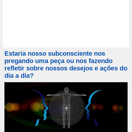
Estaria nosso subconsciente nos
pregando uma peça ou nos fazendo
refletir sobre nossos desejos e ações do
dia a dia?