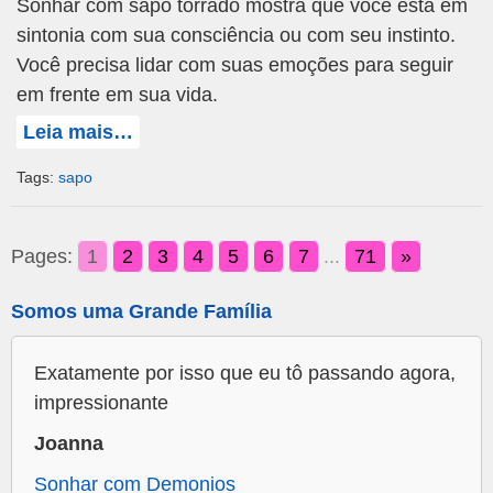
Sonhar com sapo torrado mostra que você está em
sintonia com sua consciência ou com seu instinto.
Você precisa lidar com suas emoções para seguir
em frente em sua vida.
Leia mais…
Tags:
sapo
Pages:
1
2
3
4
5
6
7
...
71
»
Somos uma Grande Família
Exatamente por isso que eu tô passando agora,
impressionante
Joanna
Sonhar com Demonios