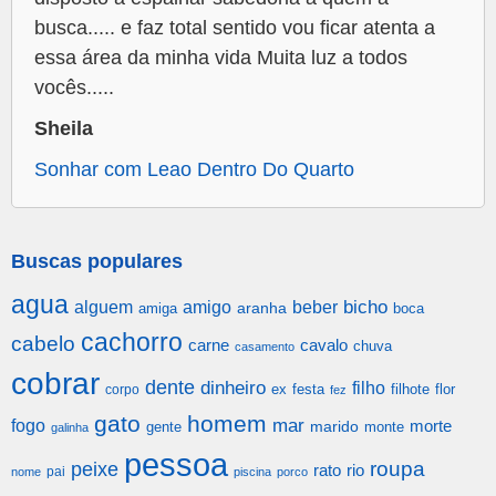
busca..... e faz total sentido vou ficar atenta a
essa área da minha vida Muita luz a todos
vocês.....
Sheila
Sonhar com Leao Dentro Do Quarto
Buscas populares
agua
alguem
amigo
beber
bicho
aranha
amiga
boca
cachorro
cabelo
carne
cavalo
chuva
casamento
cobrar
dente
dinheiro
filho
festa
filhote
flor
corpo
ex
fez
gato
homem
mar
fogo
morte
gente
marido
monte
galinha
pessoa
roupa
peixe
rato
rio
pai
nome
piscina
porco