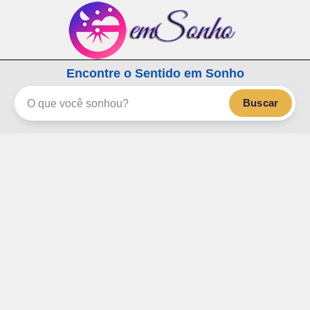
emSonho.com
Encontre o Sentido em Sonho
Os sonhos significam mais
Buscar