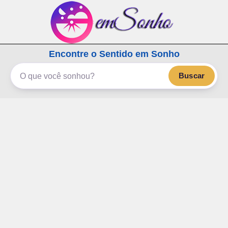
emSonho.com
Encontre o Sentido em Sonho
Os sonhos significam mais
Buscar