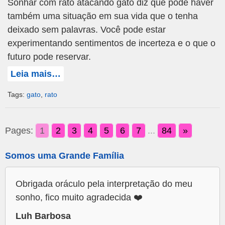
Sonhar com rato atacando gato diz que pode haver
também uma situação em sua vida que o tenha
deixado sem palavras. Você pode estar
experimentando sentimentos de incerteza e o que o
futuro pode reservar.
Leia mais…
Tags:
gato
,
rato
Pages:
1
2
3
4
5
6
7
...
84
»
Somos uma Grande Família
Obrigada oráculo pela interpretação do meu
sonho, fico muito agradecida ❤️
Luh Barbosa