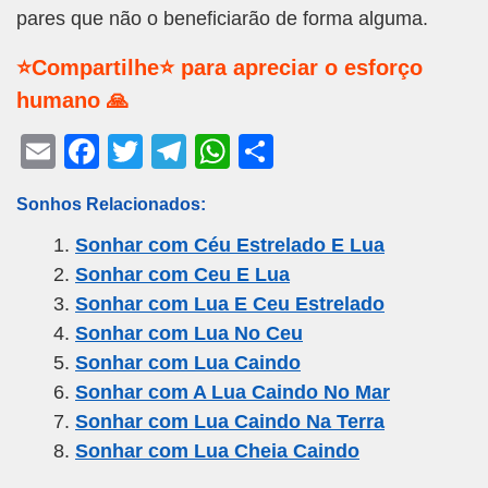
pares que não o beneficiarão de forma alguma.
⭐Compartilhe⭐ para apreciar o esforço
humano 🙏
E
F
T
T
W
S
m
a
wi
el
h
h
Sonhos Relacionados:
ail
c
tt
e
at
ar
Sonhar com Céu Estrelado E Lua
e
er
gr
s
e
Sonhar com Ceu E Lua
b
a
A
Sonhar com Lua E Ceu Estrelado
o
m
p
Sonhar com Lua No Ceu
o
p
Sonhar com Lua Caindo
k
Sonhar com A Lua Caindo No Mar
Sonhar com Lua Caindo Na Terra
Sonhar com Lua Cheia Caindo