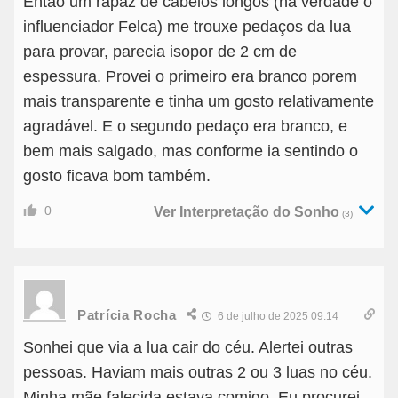
Então um rapaz de cabelos longos (na verdade o
influenciador Felca) me trouxe pedaços da lua
para provar, parecia isopor de 2 cm de
espessura. Provei o primeiro era branco porem
mais transparente e tinha um gosto relativamente
agradável. E o segundo pedaço era branco, e
bem mais salgado, mas conforme ia sentindo o
gosto ficava bom também.
0
Ver Interpretação do Sonho
(3)
Patrícia Rocha
6 de julho de 2025 09:14
Sonhei que via a lua cair do céu. Alertei outras
pessoas. Haviam mais outras 2 ou 3 luas no céu.
Minha mãe falecida estava comigo. Eu procurei