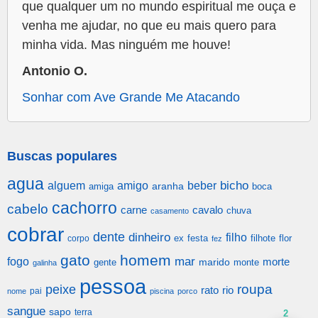
que qualquer um no mundo espiritual me ouça e
venha me ajudar, no que eu mais quero para
minha vida. Mas ninguém me houve!
Antonio O.
Sonhar com Ave Grande Me Atacando
Buscas populares
agua
alguem
amigo
beber
bicho
aranha
amiga
boca
cachorro
cabelo
carne
cavalo
chuva
casamento
cobrar
dente
dinheiro
filho
festa
filhote
flor
corpo
ex
fez
gato
homem
mar
fogo
morte
gente
marido
monte
galinha
pessoa
roupa
peixe
rato
rio
pai
nome
piscina
porco
sangue
sapo
terra
2