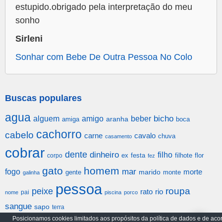
estupido.obrigado pela interpretação do meu
sonho
Sirleni
Sonhar com Bebe De Outra Pessoa No Colo
Buscas populares
agua
alguem
amigo
beber
bicho
aranha
amiga
boca
cachorro
cabelo
carne
cavalo
chuva
casamento
cobrar
dente
dinheiro
filho
festa
filhote
flor
corpo
ex
fez
gato
homem
mar
fogo
morte
gente
marido
monte
galinha
pessoa
roupa
peixe
rato
rio
pai
nome
piscina
porco
sangue
sapo
terra
Posicionamos cookies limitados aos propósitos da política de dados e de aco