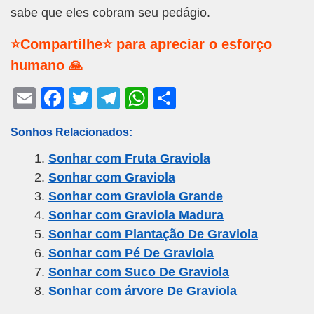
sabe que eles cobram seu pedágio.
⭐Compartilhe⭐ para apreciar o esforço
humano 🙏
E
F
T
T
W
S
m
a
wi
el
h
h
Sonhos Relacionados:
ail
c
tt
e
at
ar
Sonhar com Fruta Graviola
e
er
gr
s
e
Sonhar com Graviola
b
a
A
Sonhar com Graviola Grande
o
m
p
Sonhar com Graviola Madura
o
p
Sonhar com Plantação De Graviola
k
Sonhar com Pé De Graviola
Sonhar com Suco De Graviola
Sonhar com árvore De Graviola