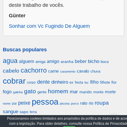
deste trabalho de vocês.
Günter
Sonhar com Vc Fugindo De Alguem
Buscas populares
agua
alguem
amigo
beber
bicho
aranha
amiga
boca
cachorro
cabelo
carne
cavalo
chuva
casamento
cobrar
dente
dinheiro
filho
festa
filhote
flor
corpo
ex
fez
gato
homem
mar
fogo
morte
gente
marido
monte
galinha
pessoa
roupa
peixe
rato
rio
pai
nome
piscina
porco
sangue
sapo
terra
Posicionamos cookies limitados aos propósitos da política de dados e de aco
com a legislação. Para obter detalhes, consulte nossa Política de Privacidad
Arquivo
Política de Privacidade