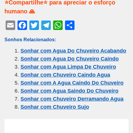
⭐Compartilhe⭐ para apreciar o esforço
humano 🙏
E
F
T
T
W
S
m
a
wi
el
h
h
Sonhos Relacionados:
ail
c
tt
e
at
ar
Sonhar com Agua Do Chuveiro Acabando
e
er
gr
s
e
Sonhar com Agua Do Chuveiro Caindo
b
a
A
Sonhar com Agua Limpa De Chuveiro
o
m
p
Sonhar com Chuveiro Caindo Agua
o
p
Sonhar com A Agua Caindo Do Chuveiro
k
Sonhar com Agua Saindo Do Chuveiro
Sonhar com Chuveiro Derramando Agua
Sonhar com Chuveiro Sujo