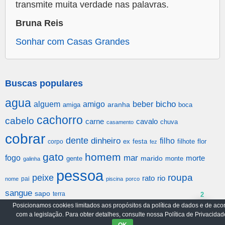
transmite muita verdade nas palavras.
Bruna Reis
Sonhar com Casas Grandes
Buscas populares
agua
alguem
amigo
beber
bicho
aranha
amiga
boca
cachorro
cabelo
carne
cavalo
chuva
casamento
cobrar
dente
dinheiro
filho
festa
filhote
flor
corpo
ex
fez
gato
homem
mar
fogo
morte
gente
marido
monte
galinha
pessoa
roupa
peixe
rato
rio
pai
nome
piscina
porco
sangue
sapo
terra
2
Posicionamos cookies limitados aos propósitos da política de dados e de aco
com a legislação. Para obter detalhes, consulte nossa Política de Privacidad
Arquivo
Política de Privacidade