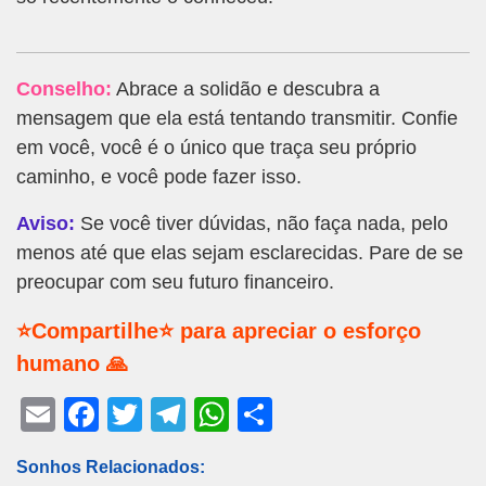
Conselho:
Abrace a solidão e descubra a
mensagem que ela está tentando transmitir. Confie
em você, você é o único que traça seu próprio
caminho, e você pode fazer isso.
Aviso:
Se você tiver dúvidas, não faça nada, pelo
menos até que elas sejam esclarecidas. Pare de se
preocupar com seu futuro financeiro.
⭐Compartilhe⭐ para apreciar o esforço
humano 🙏
E
F
T
T
W
S
m
a
wi
el
h
h
Sonhos Relacionados:
ail
c
tt
e
at
ar