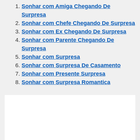
Sonhar com Amiga Chegando De
e
er
gr
s
e
Surpresa
b
a
A
Sonhar com Chefe Chegando De Surpresa
o
m
p
Sonhar com Ex Chegando De Surpresa
o
p
Sonhar com Parente Chegando De
k
Surpresa
Sonhar com Surpresa
Sonhar com Surpresa De Casamento
Sonhar com Presente Surpresa
Sonhar com Surpresa Romantica