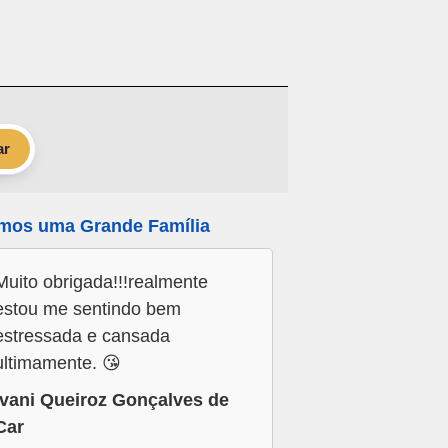
ar
mos uma Grande Família
Muito obrigada!!!realmente
estou me sentindo bem
estressada e cansada
ultimamente. 😘
Ivani Queiroz Gonçalves de
Car