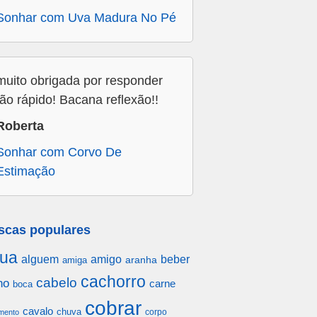
Sonhar com Uva Madura No Pé
muito obrigada por responder
tão rápido! Bacana reflexão!!
Roberta
Sonhar com Corvo De
Estimação
scas populares
ua
alguem
amigo
beber
aranha
amiga
cachorro
cabelo
ho
carne
boca
cobrar
cavalo
chuva
corpo
mento