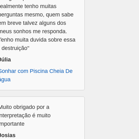
realmente tenho muitas
perguntas mesmo, quem sabe
em breve talvez alguns dos
meus sonhos me responda.
Tenho muita duvida sobre essa
" destruição"
Júlia
Sonhar com Piscina Cheia De
água
Muito obrigado por a
interpretação é muito
importante
Josias