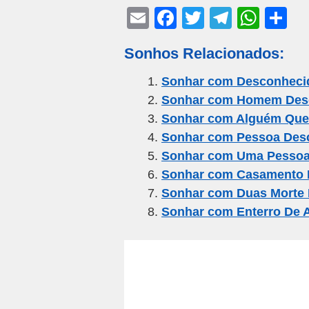
E
F
T
T
W
S
m
a
wi
el
h
h
Sonhos Relacionados:
ail
c
tt
e
at
ar
e
er
gr
s
e
Sonhar com Desconhecid
Sonhar com Homem Desc
b
a
A
Sonhar com Alguém Que 
o
m
p
Sonhar com Pessoa Desc
o
p
Sonhar com Uma Pessoa 
k
Sonhar com Casamento 
Sonhar com Duas Morte
Sonhar com Enterro De