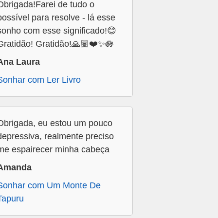
Obrigada!Farei de tudo o
possível para resolve - lá esse
sonho com esse significado!😊
Gratidão! Gratidão!🙏🏽❤️✨🪷
Ana Laura
Sonhar com Ler Livro
Obrigada, eu estou um pouco
depressiva, realmente preciso
me espairecer minha cabeça
Amanda
Sonhar com Um Monte De
Tapuru