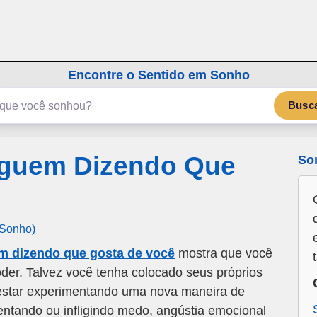
emSonho.com
Os sonhos significam mais
Encontre o Sentido em Sonho
Busc
lguem Dizendo Que
So
 Sonho)
m dizendo que gosta de você
mostra que você
oder. Talvez você tenha colocado seus próprios
 estar experimentando uma nova maneira de
ntando ou infligindo medo, angústia emocional