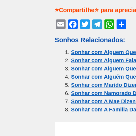
⭐Compartilhe⭐ para aprecia
E
F
T
T
W
S
m
a
wi
el
h
h
Sonhos Relacionados:
ail
c
tt
e
at
ar
e
er
gr
s
e
Sonhar com Alguem Que 
Sonhar com Alguem Fal
b
a
A
Sonhar com Alguem Que
o
m
p
Sonhar com Alguém Que 
o
p
Sonhar com Marido Dize
k
Sonhar com Namorado D
Sonhar com A Mae Dizen
Sonhar com A Familia D