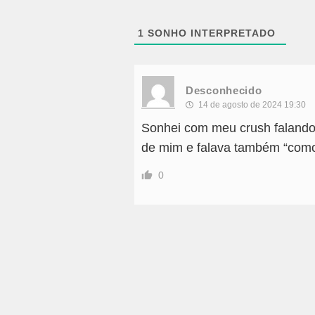
1
SONHO INTERPRETADO
Desconhecido
14 de agosto de 2024 19:30
Sonhei com meu crush falando
de mim e falava também “como p
0