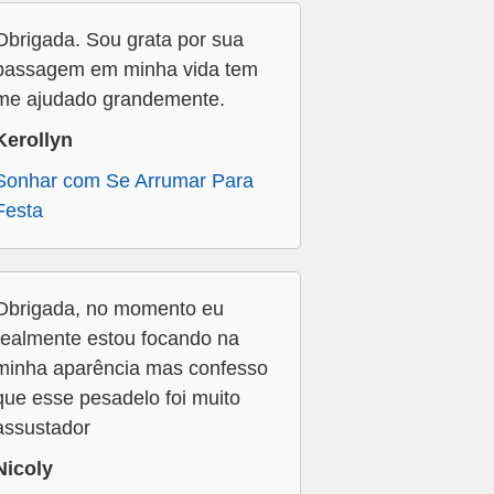
Obrigada. Sou grata por sua
passagem em minha vida tem
me ajudado grandemente.
Kerollyn
Sonhar com Se Arrumar Para
Festa
Obrigada, no momento eu
realmente estou focando na
minha aparência mas confesso
que esse pesadelo foi muito
assustador
Nicoly