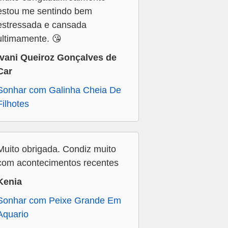
estou me sentindo bem
estressada e cansada
ultimamente. 😘
Ivani Queiroz Gonçalves de
Car
Sonhar com Galinha Cheia De
Filhotes
Muito obrigada. Condiz muito
com acontecimentos recentes
Kenia
Sonhar com Peixe Grande Em
Aquario