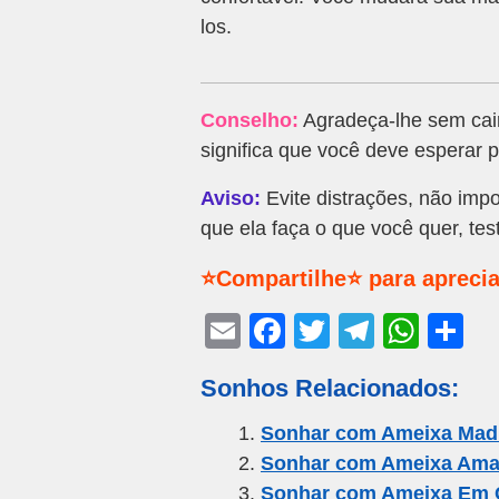
los.
Conselho:
Agradeça-lhe sem cair
significa que você deve esperar p
Aviso:
Evite distrações, não imp
que ela faça o que você quer, tes
⭐Compartilhe⭐ para aprecia
E
F
T
T
W
S
m
a
wi
el
h
h
Sonhos Relacionados:
ail
c
tt
e
at
ar
e
er
gr
s
e
Sonhar com Ameixa Mad
Sonhar com Ameixa Ama
b
a
A
Sonhar com Ameixa Em 