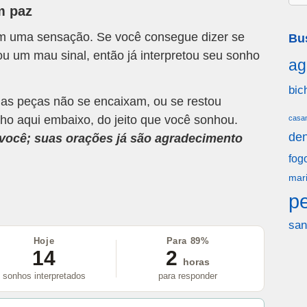
m paz
om uma sensação. Se você consegue dizer se
Bu
u um mau sinal, então já interpretou seu sonho
ag
bic
 as peças não se encaixam, ou se restou
ho aqui embaixo, do jeito que você sonhou.
casa
den
a você; suas orações já são agradecimento
fog
mar
p
san
Hoje
Para 89%
14
2
horas
sonhos interpretados
para responder