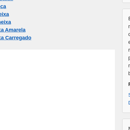
sca
eixa
eixa
xa Amarela
xa Carregado