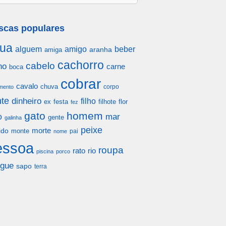
scas populares
ua
alguem
amigo
beber
aranha
amiga
cachorro
cabelo
ho
carne
boca
cobrar
cavalo
chuva
corpo
mento
te
dinheiro
filho
festa
filhote
flor
ex
fez
gato
homem
mar
o
gente
galinha
peixe
morte
ido
monte
pai
nome
essoa
roupa
rato
rio
piscina
porco
gue
sapo
terra