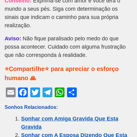
Conselho:
Exprima-se com amor e você terá o
mundo a seus pés. Siga com determinação os
sinais que indicam o caminho para sua própria
realização.
Aviso:
Não fique paralisado pelo medo do que
possa acontecer. Cuidado com alguma frustração
que não corresponda à realidade.
⭐Compartilhe⭐ para apreciar o esforço
humano 🙏
E
F
T
T
W
S
m
a
wi
el
h
h
Sonhos Relacionados:
ail
c
tt
e
at
ar
Sonhar com Amiga Gravida Que Esta
e
er
gr
s
e
Gravida
b
a
A
Sonhar com A Esposa Dizendo Que Esta