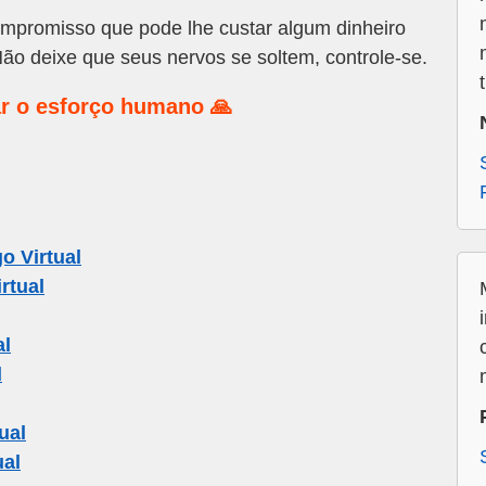
promisso que pode lhe custar algum dinheiro
ão deixe que seus nervos se soltem, controle-se.
r o esforço humano 🙏
o Virtual
rtual
al
l
ual
ual