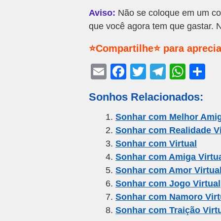
Aviso:
Não se coloque em um com
que você agora tem que gastar. N
⭐Compartilhe⭐ para aprecia
E
F
T
T
W
S
m
a
wi
el
h
h
Sonhos Relacionados:
ail
c
tt
e
at
ar
e
er
gr
s
e
Sonhar com Melhor Amig
Sonhar com Realidade Vi
b
a
A
Sonhar com Virtual
o
m
p
Sonhar com Amiga Virtu
o
p
Sonhar com Amor Virtua
k
Sonhar com Jogo Virtual
Sonhar com Namoro Virt
Sonhar com Traição Virt