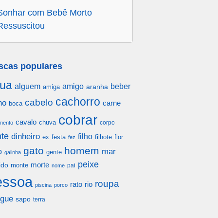
Sonhar com Bebê Morto
Ressuscitou
scas populares
ua
alguem
amigo
beber
aranha
amiga
cachorro
cabelo
ho
carne
boca
cobrar
cavalo
chuva
corpo
mento
te
dinheiro
filho
festa
filhote
flor
ex
fez
gato
homem
mar
o
gente
galinha
peixe
morte
ido
monte
pai
nome
essoa
roupa
rato
rio
piscina
porco
gue
sapo
terra