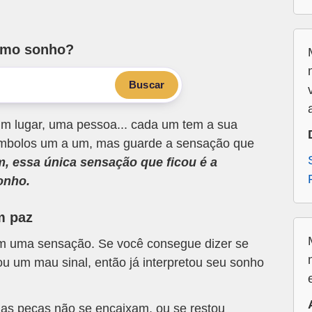
smo sonho?
Buscar
m lugar, uma pessoa... cada um tem a sua
 símbolos um a um, mas guarde a sensação que
m, essa única sensação que ficou é a
onho.
m paz
om uma sensação. Se você consegue dizer se
u um mau sinal, então já interpretou seu sonho
 as peças não se encaixam, ou se restou