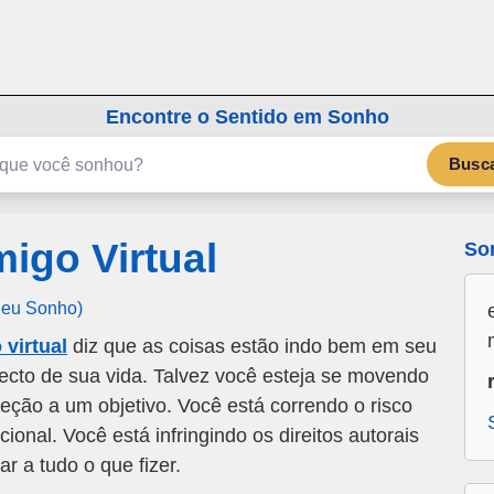
emSonho.com
Os sonhos significam mais
Encontre o Sentido em Sonho
Busc
igo Virtual
So
Seu Sonho)
virtual
diz que as coisas estão indo bem em seu
cto de sua vida. Talvez você esteja se movendo
ção a um objetivo. Você está correndo o risco
onal. Você está infringindo os direitos autorais
r a tudo o que fizer.