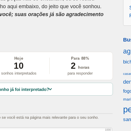
ho aqui embaixo, do jeito que você sonhou.
a você; suas orações já são agradecimento
Bu
ag
Hoje
Para 88%
bic
10
2
horas
sonhos interpretados
para responder
casa
den
nho já foi interpretado?
fog
mar
p
e se você está na página mais relevante para o seu sonho.
san
1000