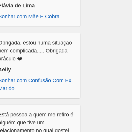
Flávia de Lima
Sonhar com Mãe E Cobra
Obrigada, estou numa situação
bem complicada..... Obrigada
oráculo ❤️
Kelly
Sonhar com Confusão Com Ex
Marido
Está pessoa a quem me refiro é
alguém que tive um
relacionamento no qual gostei