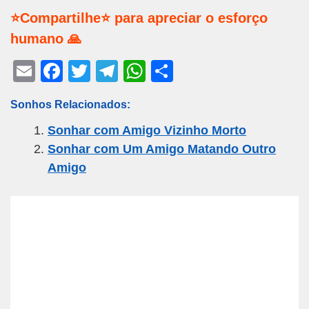
⭐Compartilhe⭐ para apreciar o esforço
humano 🙏
E
F
T
T
W
S
m
a
wi
el
h
h
Sonhos Relacionados:
ail
c
tt
e
at
ar
Sonhar com Amigo Vizinho Morto
e
er
gr
s
e
Sonhar com Um Amigo Matando Outro
b
a
A
Amigo
o
m
p
o
p
k