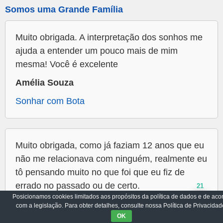
Somos uma Grande Família
Muito obrigada. A interpretação dos sonhos me
ajuda a entender um pouco mais de mim
mesma! Você é excelente
Amélia Souza
Sonhar com Bota
Muito obrigada, como já faziam 12 anos que eu
não me relacionava com ninguém, realmente eu
tô pensando muito no que foi que eu fiz de
errado no passado ou de certo.
21
Posicionamos cookies limitados aos propósitos da política de dados e de aco
Maria Elizabeth da Silva.
com a legislação. Para obter detalhes, consulte nossa Política de Privacidad
OK
Sonhar com Agua Calma E Limpa