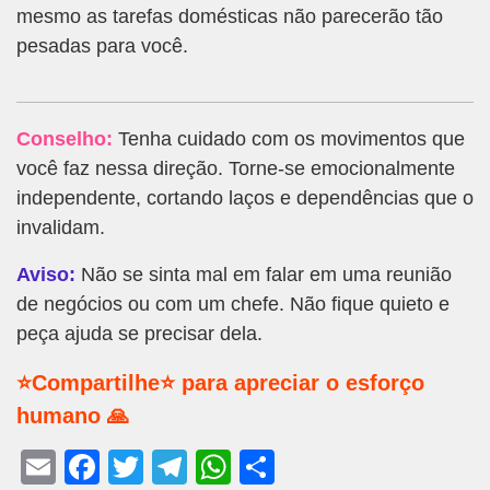
mesmo as tarefas domésticas não parecerão tão
pesadas para você.
Conselho:
Tenha cuidado com os movimentos que
você faz nessa direção. Torne-se emocionalmente
independente, cortando laços e dependências que o
invalidam.
Aviso:
Não se sinta mal em falar em uma reunião
de negócios ou com um chefe. Não fique quieto e
peça ajuda se precisar dela.
⭐Compartilhe⭐ para apreciar o esforço
humano 🙏
E
F
T
T
W
S