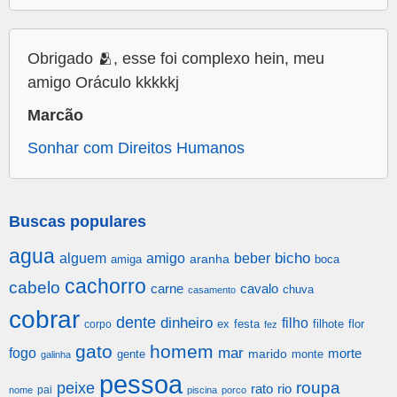
Obrigado 🫂, esse foi complexo hein, meu
amigo Oráculo kkkkkj
Marcão
Sonhar com Direitos Humanos
Buscas populares
agua
alguem
amigo
beber
bicho
aranha
amiga
boca
cachorro
cabelo
carne
cavalo
chuva
casamento
cobrar
dente
dinheiro
filho
festa
filhote
flor
corpo
ex
fez
gato
homem
mar
fogo
morte
gente
marido
monte
galinha
pessoa
roupa
peixe
rato
rio
pai
nome
piscina
porco