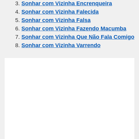
Sonhar com Vizinha Encrenqueira
o
m
p
Sonhar com Vizinha Falecida
o
p
Sonhar com Vizinha Falsa
k
Sonhar com Vizinha Fazendo Macumba
Sonhar com Vizinha Que Não Fala Comigo
Sonhar com Vizinha Varrendo