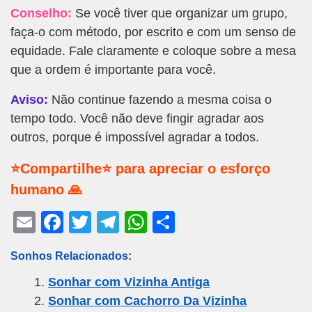
Conselho:
Se você tiver que organizar um grupo,
faça-o com método, por escrito e com um senso de
equidade. Fale claramente e coloque sobre a mesa
que a ordem é importante para você.
Aviso:
Não continue fazendo a mesma coisa o
tempo todo. Você não deve fingir agradar aos
outros, porque é impossível agradar a todos.
⭐Compartilhe⭐ para apreciar o esforço
humano 🙏
E
F
T
T
W
S
m
a
wi
el
h
h
Sonhos Relacionados:
ail
c
tt
e
at
ar
Sonhar com Vizinha Antiga
e
er
gr
s
e
Sonhar com Cachorro Da Vizinha
b
a
A