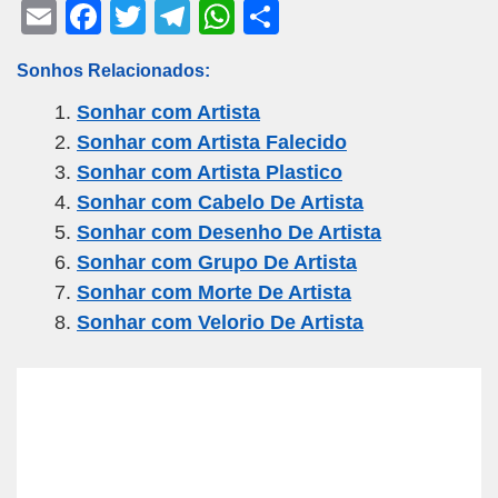
E
F
T
T
W
S
m
a
wi
el
h
h
Sonhos Relacionados:
ail
c
tt
e
at
ar
Sonhar com Artista
e
er
gr
s
e
Sonhar com Artista Falecido
b
a
A
Sonhar com Artista Plastico
o
m
p
Sonhar com Cabelo De Artista
o
p
Sonhar com Desenho De Artista
k
Sonhar com Grupo De Artista
Sonhar com Morte De Artista
Sonhar com Velorio De Artista