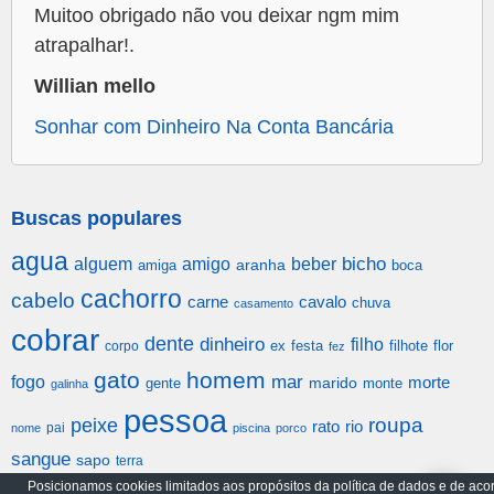
Muitoo obrigado não vou deixar ngm mim
atrapalhar!.
Willian mello
Sonhar com Dinheiro Na Conta Bancária
Buscas populares
agua
alguem
amigo
beber
bicho
aranha
amiga
boca
cachorro
cabelo
carne
cavalo
chuva
casamento
cobrar
dente
dinheiro
filho
festa
filhote
flor
corpo
ex
fez
gato
homem
mar
fogo
morte
gente
marido
monte
galinha
pessoa
roupa
peixe
rato
rio
pai
nome
piscina
porco
sangue
sapo
terra
Posicionamos cookies limitados aos propósitos da política de dados e de aco