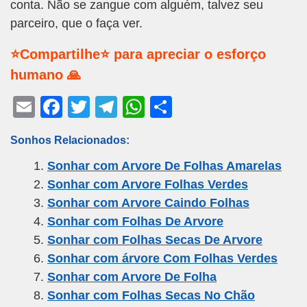
conta. Não se zangue com alguém, talvez seu
parceiro, que o faça ver.
⭐Compartilhe⭐ para apreciar o esforço
humano 🙏
E
F
T
T
W
S
m
a
wi
el
h
h
Sonhos Relacionados:
ail
c
tt
e
at
ar
Sonhar com Arvore De Folhas Amarelas
e
er
gr
s
e
Sonhar com Arvore Folhas Verdes
b
a
A
Sonhar com Arvore Caindo Folhas
o
m
p
Sonhar com Folhas De Arvore
o
p
Sonhar com Folhas Secas De Arvore
k
Sonhar com árvore Com Folhas Verdes
Sonhar com Arvore De Folha
Sonhar com Folhas Secas No Chão