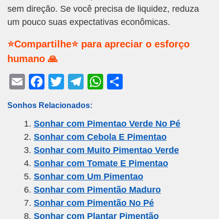
sem direção. Se você precisa de liquidez, reduza
um pouco suas expectativas econômicas.
⭐Compartilhe⭐ para apreciar o esforço
humano 🙏
E
F
T
T
W
S
m
a
wi
el
h
h
Sonhos Relacionados:
ail
c
tt
e
at
ar
Sonhar com Pimentao Verde No Pé
e
er
gr
s
e
Sonhar com Cebola E Pimentao
b
a
A
Sonhar com Muito Pimentao Verde
o
m
p
Sonhar com Tomate E Pimentao
o
p
Sonhar com Um Pimentao
k
Sonhar com Pimentão Maduro
Sonhar com Pimentão No Pé
Sonhar com Plantar Pimentão