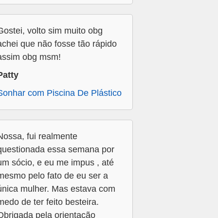
Gostei, volto sim muito obg
achei que não fosse tão rápido
assim obg msm!
Patty
Sonhar com Piscina De Plástico
Nossa, fui realmente
questionada essa semana por
um sócio, e eu me impus , até
mesmo pelo fato de eu ser a
única mulher. Mas estava com
medo de ter feito besteira.
Obrigada pela orientação