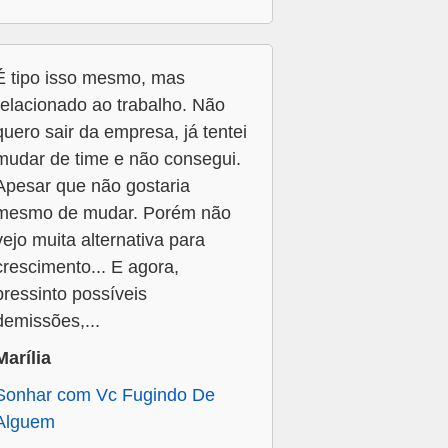
É tipo isso mesmo, mas
relacionado ao trabalho. Não
quero sair da empresa, já tentei
mudar de time e não consegui.
Apesar que não gostaria
mesmo de mudar. Porém não
vejo muita alternativa para
crescimento... E agora,
pressinto possíveis
demissões,...
Marília
Sonhar com Vc Fugindo De
Alguem