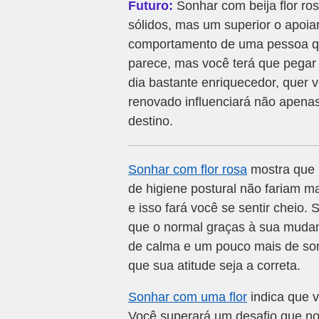
Futuro:
Sonhar com beija flor ro
sólidos, mas um superior o apoia
comportamento de uma pessoa qu
parece, mas você terá que pegar 
dia bastante enriquecedor, quer 
renovado influenciará não apena
destino.
Sonhar com flor rosa
mostra que 
de higiene postural não fariam 
e isso fará você se sentir cheio.
que o normal graças à sua mudan
de calma e um pouco mais de son
que sua atitude seja a correta.
Sonhar com uma flor
indica que 
Você superará um desafio que no