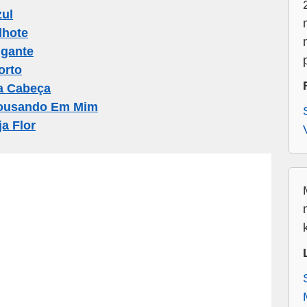
zul
lhote
igante
orto
a Cabeça
Pousando Em Mim
a Flor