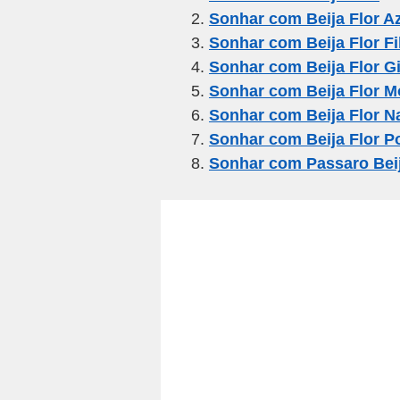
Sonhar com Beija Flor A
b
a
A
Sonhar com Beija Flor Fi
o
m
p
Sonhar com Beija Flor G
o
p
Sonhar com Beija Flor M
k
Sonhar com Beija Flor N
Sonhar com Beija Flor 
Sonhar com Passaro Beij