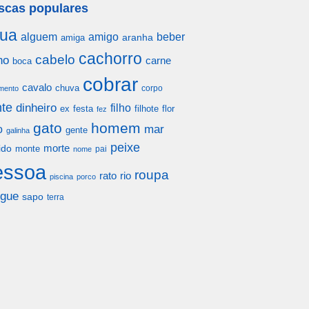
scas populares
ua
alguem
amigo
beber
aranha
amiga
cachorro
cabelo
ho
carne
boca
cobrar
cavalo
chuva
corpo
mento
te
dinheiro
filho
festa
filhote
flor
ex
fez
gato
homem
mar
o
gente
galinha
peixe
morte
ido
monte
pai
nome
essoa
roupa
rato
rio
piscina
porco
gue
sapo
terra