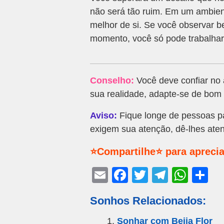
não será tão ruim. Em um ambien
melhor de si. Se você observar b
momento, você só pode trabalhar 
Conselho:
Você deve confiar no
sua realidade, adapte-se de bom
Aviso:
Fique longe de pessoas pa
exigem sua atenção, dê-lhes ate
⭐Compartilhe⭐ para aprecia
E
F
T
T
W
S
m
a
wi
el
h
h
Sonhos Relacionados:
ail
c
tt
e
at
ar
e
er
gr
s
e
Sonhar com Beija Flor