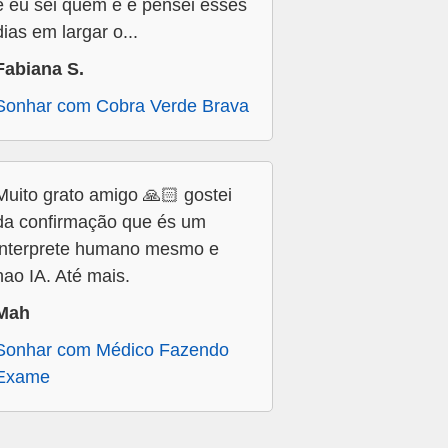
e eu sei quem é e pensei esses
dias em largar o...
Fabiana S.
Sonhar com Cobra Verde Brava
Muito grato amigo 🙏🏻 gostei
da confirmação que és um
interprete humano mesmo e
nao IA. Até mais.
Mah
Sonhar com Médico Fazendo
Exame