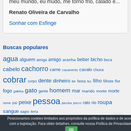
meu mundo, eu mudo, me torno frio, calado e...
Renato Oliveira de Carvalho
Sonhar com Esfinge
Buscas populares
agua
alguem
amigo
beber
bicho
aranha
amiga
boca
cachorro
cabelo
carne
cavalo
chuva
casamento
cobrar
dente
dinheiro
filho
festa
filhote
flor
corpo
ex
fez
gato
homem
mar
fogo
morte
gente
marido
monte
galinha
pessoa
roupa
peixe
rato
rio
pai
nome
piscina
porco
sangue
sapo
terra
Posicionamos cookies limitados aos propósitos da política de dados e de aco
com a legislação. Para obter detalhes, consulte nossa Política de Privacidad
Arquivo
Política de Privacidade
OK