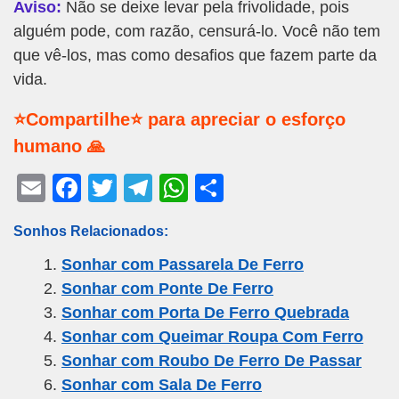
Aviso:
Não se deixe levar pela frivolidade, pois
alguém pode, com razão, censurá-lo. Você não tem
que vê-los, mas como desafios que fazem parte da
vida.
⭐Compartilhe⭐ para apreciar o esforço
humano 🙏
E
F
T
T
W
S
m
a
wi
el
h
h
Sonhos Relacionados:
ail
c
tt
e
at
ar
Sonhar com Passarela De Ferro
e
er
gr
s
e
Sonhar com Ponte De Ferro
b
a
A
Sonhar com Porta De Ferro Quebrada
o
m
p
Sonhar com Queimar Roupa Com Ferro
o
p
Sonhar com Roubo De Ferro De Passar
k
Sonhar com Sala De Ferro