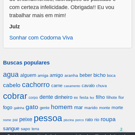
com certeza infelicidade. Obrigada!! Eu vou
trabalhar mais em mim!
Julz
Sonhar com Codorna Viva
Buscas populares
agua
alguem
amigo
beber
bicho
aranha
amiga
boca
cachorro
cabelo
carne
cavalo
chuva
casamento
cobrar
dente
dinheiro
filho
festa
filhote
flor
corpo
ex
fez
gato
homem
mar
fogo
morte
gente
marido
monte
galinha
pessoa
roupa
peixe
rato
rio
pai
nome
piscina
porco
sangue
sapo
terra
2