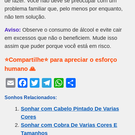
de fazer. Você não deve se preocupar com um
problema familiar que, pelo menos por enquanto,
não tem solução.
Aviso:
Observe o consumo de álcool e evite cair
em excessos que não o beneficiem. Mude isso
assim que puder porque você está em risco.
⭐Compartilhe⭐ para apreciar o esforço
humano 🙏
E
F
T
T
W
S
m
a
wi
el
h
h
Sonhos Relacionados:
ail
c
tt
e
at
ar
Sonhar com Cabelo Pintado De Varias
e
er
gr
s
e
Cores
b
a
A
Sonhar com Cobra De Varias Cores E
o
m
p
Tamanhos