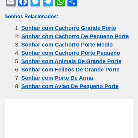
E
F
T
T
W
S
m
a
wi
el
h
h
Sonhos Relacionados:
ail
c
tt
e
at
ar
Sonhar com Cachorro Grande Porte
e
er
gr
s
e
Sonhar com Cachorro De Pequeno Porte
b
a
A
Sonhar com Cachorro Porte Medio
o
m
p
Sonhar com Cachorro Porte Pequeno
o
p
Sonhar com Animais De Grande Porte
k
Sonhar com Felinos De Grande Porte
Sonhar com Porte De Arma
Sonhar com Aviao De Pequeno Porte