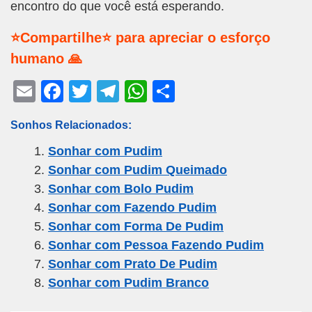
encontro do que você está esperando.
⭐Compartilhe⭐ para apreciar o esforço
humano 🙏
E
F
T
T
W
S
m
a
wi
el
h
h
Sonhos Relacionados:
ail
c
tt
e
at
ar
Sonhar com Pudim
e
er
gr
s
e
Sonhar com Pudim Queimado
b
a
A
Sonhar com Bolo Pudim
o
m
p
Sonhar com Fazendo Pudim
o
p
Sonhar com Forma De Pudim
k
Sonhar com Pessoa Fazendo Pudim
Sonhar com Prato De Pudim
Sonhar com Pudim Branco