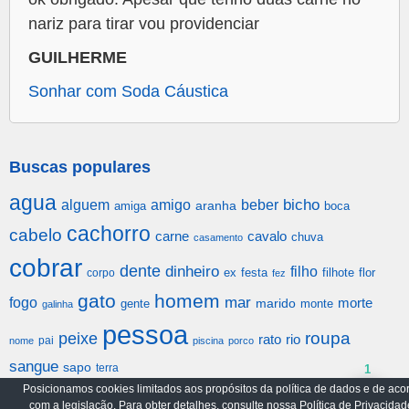
nariz para tirar vou providenciar
GUILHERME
Sonhar com Soda Cáustica
Buscas populares
agua
alguem
amigo
beber
bicho
aranha
amiga
boca
cachorro
cabelo
carne
cavalo
chuva
casamento
cobrar
dente
dinheiro
filho
festa
filhote
flor
corpo
ex
fez
gato
homem
mar
fogo
morte
gente
marido
monte
galinha
pessoa
roupa
peixe
rato
rio
pai
nome
piscina
porco
sangue
sapo
terra
1
Posicionamos cookies limitados aos propósitos da política de dados e de aco
com a legislação. Para obter detalhes, consulte nossa Política de Privacidad
Arquivo
Política de Privacidade