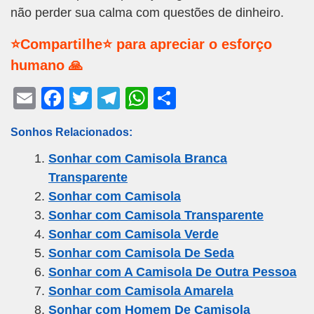
não perder sua calma com questões de dinheiro.
⭐Compartilhe⭐ para apreciar o esforço
humano 🙏
E
F
T
T
W
S
m
a
wi
el
h
h
Sonhos Relacionados:
ail
c
tt
e
at
ar
Sonhar com Camisola Branca
e
er
gr
s
e
Transparente
b
a
A
Sonhar com Camisola
o
m
p
Sonhar com Camisola Transparente
o
p
Sonhar com Camisola Verde
k
Sonhar com Camisola De Seda
Sonhar com A Camisola De Outra Pessoa
Sonhar com Camisola Amarela
Sonhar com Homem De Camisola