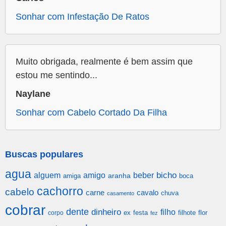
Sonhar com Infestação De Ratos
Muito obrigada, realmente é bem assim que
estou me sentindo...
Naylane
Sonhar com Cabelo Cortado Da Filha
Buscas populares
agua
alguem
amigo
beber
bicho
aranha
amiga
boca
cachorro
cabelo
carne
cavalo
chuva
casamento
cobrar
dente
dinheiro
filho
festa
filhote
flor
corpo
ex
fez