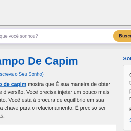
emSonho.com
Os sonhos significam mais
Busc
ampo De Capim
So
Escreva o Seu Sonho)
 de capim
mostra que É sua maneira de obter
 diversão. Você precisa injetar um pouco mais
o. Você está à procura de equilíbrio em sua
a chave para o relacionamento. É preciso ser
s.