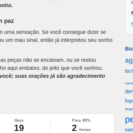
onho.
m paz
om uma sensação. Se você consegue dizer se
u um mau sinal, então já interpretou seu sonho
Bu
ag
 as peças não se encaixam, ou se restou
ho aqui embaixo, do jeito que você sonhou.
bic
a você; suas orações já são agradecimento
casa
den
fog
mar
p
Hoje
Para 89%
19
2
san
horas