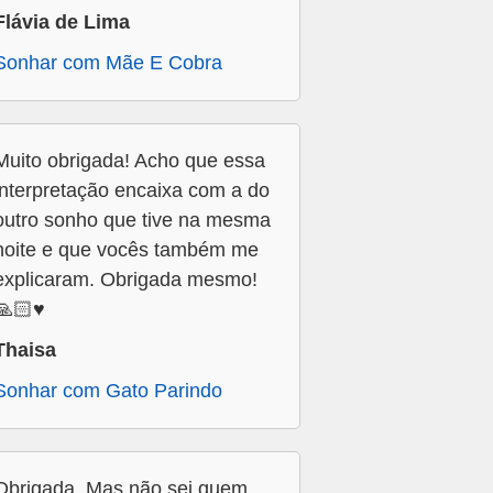
Flávia de Lima
Sonhar com Mãe E Cobra
Muito obrigada! Acho que essa
interpretação encaixa com a do
outro sonho que tive na mesma
noite e que vocês também me
explicaram. Obrigada mesmo!
🙏🏻♥️
Thaisa
Sonhar com Gato Parindo
Obrigada. Mas não sei quem