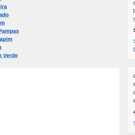
ira
ado
im
 Pampas
Capim
m
m Verde