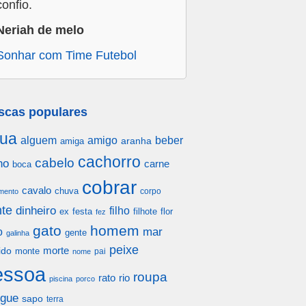
confio.
Neriah de melo
Sonhar com Time Futebol
scas populares
ua
alguem
amigo
beber
aranha
amiga
cachorro
cabelo
ho
carne
boca
cobrar
cavalo
chuva
corpo
mento
te
dinheiro
filho
festa
filhote
flor
ex
fez
gato
homem
mar
o
gente
galinha
peixe
morte
ido
monte
pai
nome
essoa
roupa
rato
rio
piscina
porco
gue
sapo
terra