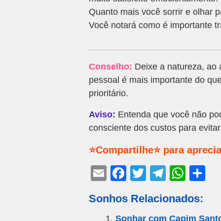
Quanto mais você sorrir e olhar p
Você notará como é importante tr
Conselho:
Deixe a natureza, ao a
pessoal é mais importante do que
prioritário.
Aviso:
Entenda que você não pode
consciente dos custos para evitar
⭐Compartilhe⭐ para aprecia
E
F
T
T
W
S
m
a
wi
el
h
h
Sonhos Relacionados:
ail
c
tt
e
at
ar
e
er
gr
s
e
Sonhar com Capim Sant