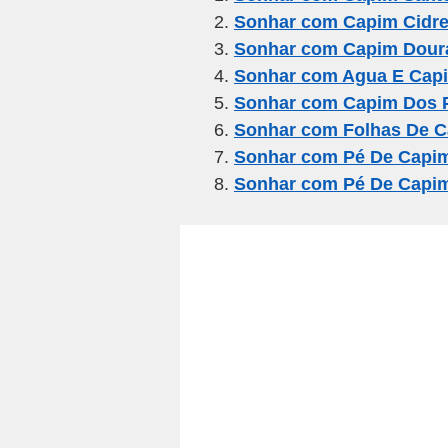
Sonhar com Capim Cidre
b
a
A
Sonhar com Capim Dour
o
m
p
Sonhar com Agua E Cap
o
p
Sonhar com Capim Dos
k
Sonhar com Folhas De 
Sonhar com Pé De Capi
Sonhar com Pé De Capi