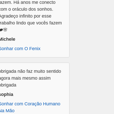
fazem. Há anos me conecto
com o oráculo dos sonhos.
Agradeço infinito por esse
trabalho lindo que vocês fazem
❤️🌸
Michele
Sonhar com O Fenix
obrigada não faz muito sentido
agora mais mesmo assim
obrigada
sophia
Sonhar com Coração Humano
Na Mão