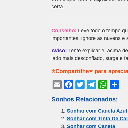
certa.
Conselho:
Leve todo o tempo que
importantes. Ignore as nuvens e
Aviso:
Tente explicar e, acima de
lado mais desconfiado, surge e f
⭐Compartilhe⭐ para aprecia
E
F
T
T
W
S
m
a
wi
el
h
h
Sonhos Relacionados:
ail
c
tt
e
at
ar
e
er
gr
s
e
Sonhar com Caneta Azul
Sonhar com Tinta De Can
b
a
A
Sonhar com Caneta