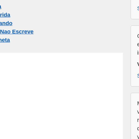
a
rida
hando
 Nao Escreve
neta