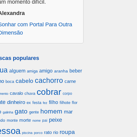
um momento difícil.
Alexandra
Sonhar com Portal Para Outra
Dimensão
scas populares
ua
alguem
amigo
beber
aranha
amiga
cachorro
cabelo
ho
carne
boca
cobrar
cavalo
chuva
corpo
mento
te
dinheiro
filho
festa
filhote
flor
ex
fez
gato
homem
mar
o
gente
galinha
peixe
morte
ido
monte
pai
nome
essoa
roupa
rato
rio
piscina
porco