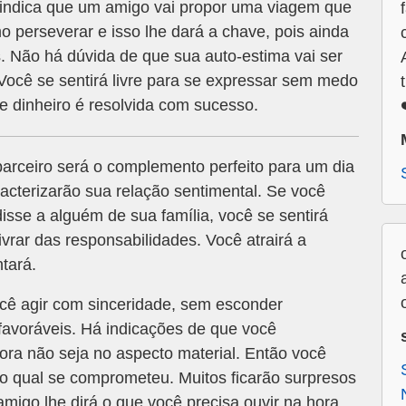
indica que um amigo vai propor uma viagem que
mo perseverar e isso lhe dará a chave, pois ainda
s. Não há dúvida de que sua auto-estima vai ser
Você se sentirá livre para se expressar sem medo
e dinheiro é resolvida com sucesso.
parceiro será o complemento perfeito para um dia
aracterizarão sua relação sentimental. Se você
isse a alguém de sua família, você se sentirá
ivrar das responsabilidades. Você atrairá a
tará.
cê agir com sinceridade, sem esconder
favoráveis. Há indicações de que você
ra não seja no aspecto material. Então você
 o qual se comprometeu. Muitos ficarão surpresos
igo lhe dirá o que você precisa ouvir na hora