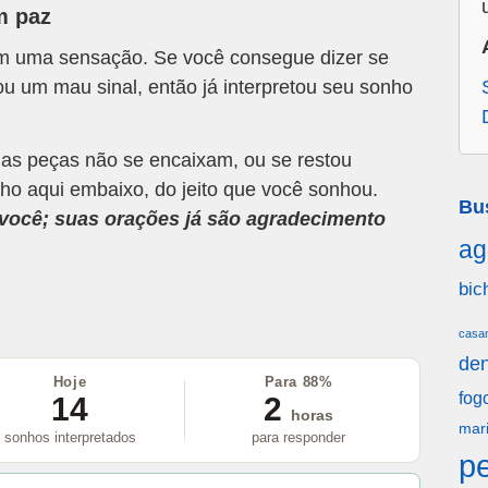
m paz
om uma sensação. Se você consegue dizer se
u um mau sinal, então já interpretou seu sonho
 as peças não se encaixam, ou se restou
ho aqui embaixo, do jeito que você sonhou.
Bu
a você; suas orações já são agradecimento
ag
bic
casa
den
Hoje
Para 88%
fog
14
2
horas
mar
sonhos interpretados
para responder
p