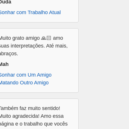
Duda
Sonhar com Trabalho Atual
Muito grato amigo 🙏🏻 amo
suas interpretações. Até mais,
abraços.
Mah
Sonhar com Um Amigo
Matando Outro Amigo
Também faz muito sentido!
Muito agradecida! Amo essa
página e o trabalho que vocês