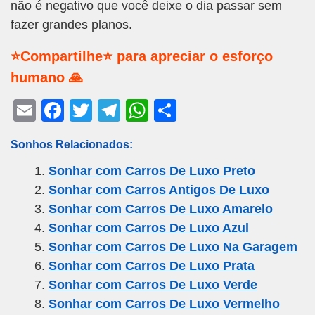
não é negativo que você deixe o dia passar sem
fazer grandes planos.
⭐Compartilhe⭐ para apreciar o esforço
humano 🙏
E
F
T
T
W
S
m
a
wi
el
h
h
Sonhos Relacionados:
ail
c
tt
e
at
ar
Sonhar com Carros De Luxo Preto
e
er
gr
s
e
Sonhar com Carros Antigos De Luxo
b
a
A
Sonhar com Carros De Luxo Amarelo
o
m
p
Sonhar com Carros De Luxo Azul
o
p
Sonhar com Carros De Luxo Na Garagem
k
Sonhar com Carros De Luxo Prata
Sonhar com Carros De Luxo Verde
Sonhar com Carros De Luxo Vermelho