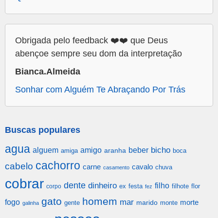
Obrigada pelo feedback ❤️❤️ que Deus
abençoe sempre seu dom da interpretação
Bianca.Almeida
Sonhar com Alguém Te Abraçando Por Trás
Buscas populares
agua
alguem
amigo
beber
bicho
aranha
amiga
boca
cachorro
cabelo
carne
cavalo
chuva
casamento
cobrar
dente
dinheiro
filho
festa
filhote
flor
corpo
ex
fez
gato
homem
mar
fogo
morte
gente
marido
monte
galinha