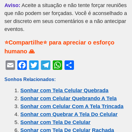
Aviso:
Aceite a situação e não tente forçar reuniões
que não podem ser forçadas. Você é aconselhado a
ser discreto em seus comentários e a não antecipar
eventos.
⭐Compartilhe⭐ para apreciar o esforço
humano 🙏
E
F
T
T
W
S
m
a
wi
el
h
h
Sonhos Relacionados:
ail
c
tt
e
at
ar
Sonhar com Tela Celular Quebrada
e
er
gr
s
e
Sonhar com Celular Quebrando A Tela
b
a
A
Sonhar com Celular Com A Tela Trincada
o
m
p
Sonhar com Quebrar A Tela Do Celular
o
p
Sonhar com Tela De Celular
k
Sonhar com Tela De Celular Rachada