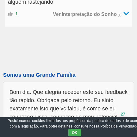
alguém rastejando
1
Ver Interpretação do Sonho
(1)
Somos uma Grande Família
Bom dia. Que alegria receber este seu feedback
tão rápido. Obrigada pelo retorno. Eu sinto
exatamente isto que vc falou, é como se eu
27
soubesse disso, soubesse do meu potencial,
Posicionamos cookies limitados aos propósitos da política de dados e de aco
mas não levo a sério um bom planejamento
com a legislação. Para obter detalhes, consulte nossa Política de Privacidad
profissional, o...
OK