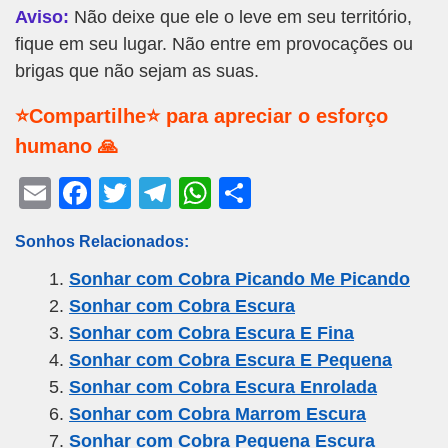
Aviso:
Não deixe que ele o leve em seu território,
fique em seu lugar. Não entre em provocações ou
brigas que não sejam as suas.
⭐Compartilhe⭐ para apreciar o esforço
humano 🙏
E
F
T
T
W
S
m
a
wi
el
h
h
Sonhos Relacionados:
ail
c
tt
e
at
ar
Sonhar com Cobra Picando Me Picando
e
er
gr
s
e
Sonhar com Cobra Escura
b
a
A
Sonhar com Cobra Escura E Fina
o
m
p
Sonhar com Cobra Escura E Pequena
o
p
Sonhar com Cobra Escura Enrolada
k
Sonhar com Cobra Marrom Escura
Sonhar com Cobra Pequena Escura