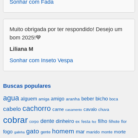
Sonhar com Fada
Muito obrigada por ter respondido! Desejo um
bom 2025!💙
Liliana M
Sonhar com Inseto Vespa
Buscas populares
agua
alguem
amigo
beber
bicho
aranha
amiga
boca
cachorro
cabelo
carne
cavalo
chuva
casamento
cobrar
dente
dinheiro
filho
festa
filhote
flor
corpo
ex
fez
gato
homem
mar
fogo
morte
gente
marido
monte
galinha