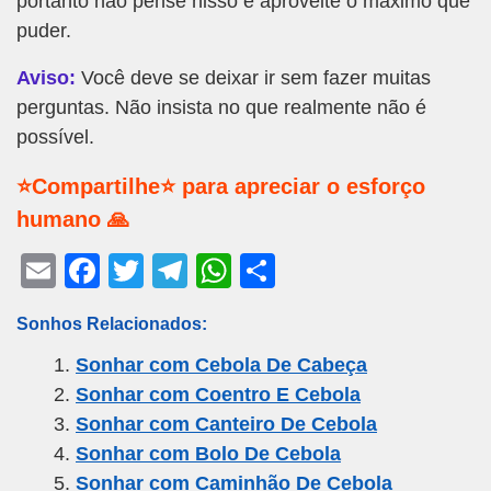
portanto não pense nisso e aproveite o máximo que
puder.
Aviso:
Você deve se deixar ir sem fazer muitas
perguntas. Não insista no que realmente não é
possível.
⭐Compartilhe⭐ para apreciar o esforço
humano 🙏
E
F
T
T
W
S
m
a
wi
el
h
h
Sonhos Relacionados:
ail
c
tt
e
at
ar
Sonhar com Cebola De Cabeça
e
er
gr
s
e
Sonhar com Coentro E Cebola
b
a
A
Sonhar com Canteiro De Cebola
o
m
p
Sonhar com Bolo De Cebola
o
p
Sonhar com Caminhão De Cebola