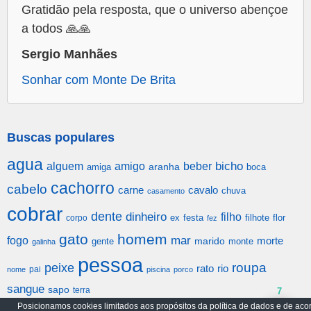
Gratidão pela resposta, que o universo abençoe
a todos 🙏🙏
Sergio Manhães
Sonhar com Monte De Brita
Buscas populares
agua
alguem
amigo
beber
bicho
aranha
amiga
boca
cachorro
cabelo
carne
cavalo
chuva
casamento
cobrar
dente
dinheiro
filho
festa
filhote
flor
corpo
ex
fez
gato
homem
mar
fogo
morte
gente
marido
monte
galinha
pessoa
roupa
peixe
rato
rio
pai
nome
piscina
porco
sangue
sapo
terra
7
Posicionamos cookies limitados aos propósitos da política de dados e de aco