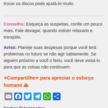
trocar os discos pode ajudá-lo muito.
Conselho:
Esqueça as suspeitas, confie um pouco
mais. Fale devagar, quando estiver relaxado e
tranqüilo.
Aviso:
Planeje suas despesas porque você terá
problemas no futuro se não agir sabiamente. Se
alguém próximo a você o feriu, você deve avisá-lo
para que as coisas não continuem.
⭐Compartilhe⭐ para apreciar o esforço
humano 🙏
E
F
T
T
W
S
m
a
wi
el
h
h
Sonhos Relacionados: