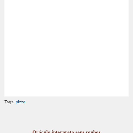
Tags:
pizza
Oráculo
interpreta seus sonhos