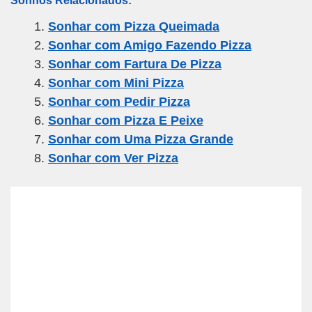
ail
c
tt
e
at
ar
Sonhar com Pizza Queimada
e
er
gr
s
e
Sonhar com Amigo Fazendo Pizza
b
a
A
Sonhar com Fartura De Pizza
o
m
p
Sonhar com Mini Pizza
o
p
Sonhar com Pedir Pizza
k
Sonhar com Pizza E Peixe
Sonhar com Uma Pizza Grande
Sonhar com Ver Pizza