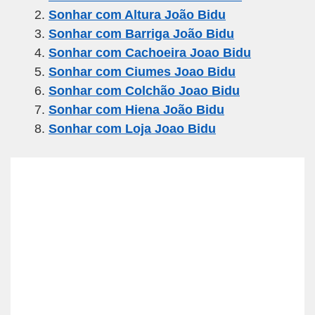
e
er
gr
s
e
Sonhar com Altura João Bidu
b
a
A
Sonhar com Barriga João Bidu
o
m
p
Sonhar com Cachoeira Joao Bidu
o
p
Sonhar com Ciumes Joao Bidu
k
Sonhar com Colchão Joao Bidu
Sonhar com Hiena João Bidu
Sonhar com Loja Joao Bidu