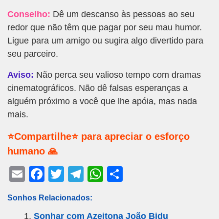
Conselho:
Dê um descanso às pessoas ao seu
redor que não têm que pagar por seu mau humor.
Ligue para um amigo ou sugira algo divertido para
seu parceiro.
Aviso:
Não perca seu valioso tempo com dramas
cinematográficos. Não dê falsas esperanças a
alguém próximo a você que lhe apóia, mas nada
mais.
⭐Compartilhe⭐ para apreciar o esforço
humano 🙏
E
F
T
T
W
S
m
a
wi
el
h
h
Sonhos Relacionados:
ail
c
tt
e
at
ar
Sonhar com Azeitona João Bidu