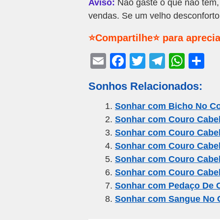
Aviso:
Não gaste o que não tem,
vendas. Se um velho desconforto 
⭐Compartilhe⭐ para aprecia
E
F
T
T
W
S
m
a
wi
el
h
h
Sonhos Relacionados:
ail
c
tt
e
at
ar
e
er
gr
s
e
Sonhar com Bicho No C
Sonhar com Couro Cabe
b
a
A
Sonhar com Couro Cabe
o
m
p
Sonhar com Couro Cabel
o
p
Sonhar com Couro Cabe
k
Sonhar com Couro Cabe
Sonhar com Pedaço De 
Sonhar com Sangue No 