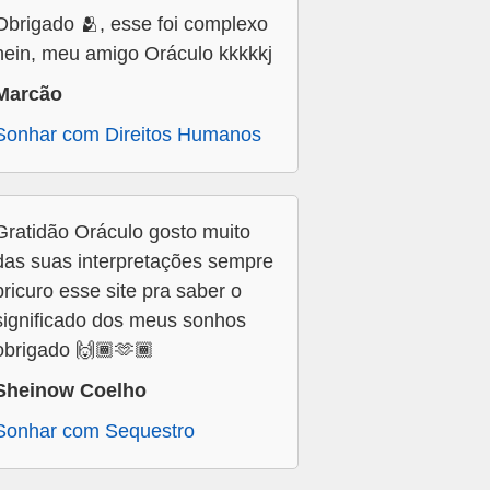
Obrigado 🫂, esse foi complexo
hein, meu amigo Oráculo kkkkkj
Marcão
Sonhar com Direitos Humanos
Gratidão Oráculo gosto muito
das suas interpretações sempre
pricuro esse site pra saber o
significado dos meus sonhos
obrigado 🙌🏾🫶🏾
Sheinow Coelho
Sonhar com Sequestro