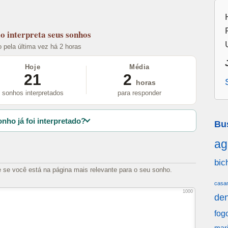
lo
interpreta seus sonhos
o pela última vez há 2 horas
Hoje
Média
21
2
horas
sonhos interpretados
para responder
nho já foi interpretado?
Bu
ag
bic
e se você está na página mais relevante para o seu sonho.
casa
1000
den
fog
mar