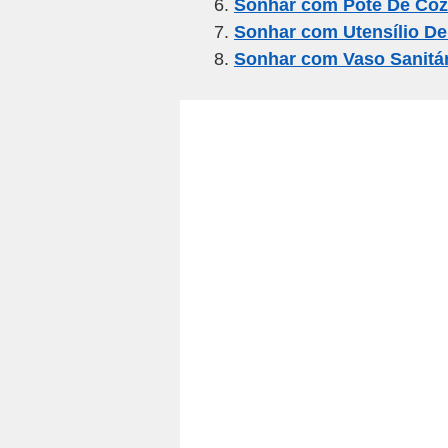
k
Sonhar com Pote De Coz
Sonhar com Utensílio De
Sonhar com Vaso Sanitá