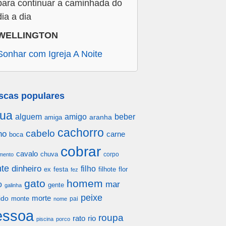
para continuar a caminhada do
dia a dia
WELLINGTON
Sonhar com Igreja A Noite
scas populares
ua
alguem
amigo
beber
aranha
amiga
cachorro
cabelo
ho
carne
boca
cobrar
cavalo
chuva
corpo
mento
te
dinheiro
filho
festa
filhote
flor
ex
fez
gato
homem
mar
o
gente
galinha
peixe
morte
ido
monte
pai
nome
essoa
roupa
rato
rio
piscina
porco