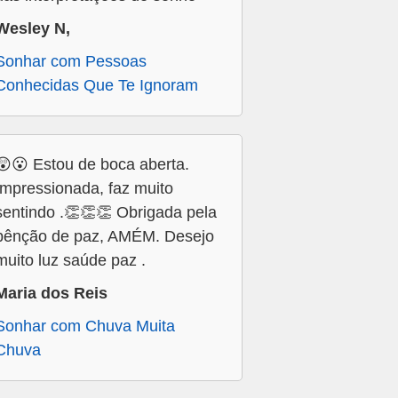
Wesley N,
Sonhar com Pessoas
Conhecidas Que Te Ignoram
😲😮 Estou de boca aberta.
Impressionada, faz muito
sentindo .👏👏👏 Obrigada pela
bênção de paz, AMÉM. Desejo
muito luz saúde paz .
Maria dos Reis
Sonhar com Chuva Muita
Chuva