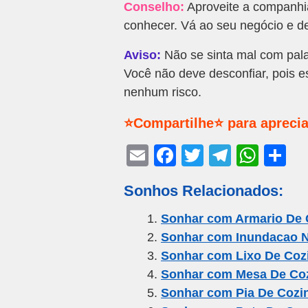
Conselho:
Aproveite a companhi
conhecer. Vá ao seu negócio e d
Aviso:
Não se sinta mal com pala
Você não deve desconfiar, pois 
nenhum risco.
⭐Compartilhe⭐ para aprecia
E
F
T
T
W
S
m
a
wi
el
h
h
Sonhos Relacionados:
ail
c
tt
e
at
ar
e
er
gr
s
e
Sonhar com Armario De 
Sonhar com Inundacao 
b
a
A
Sonhar com Lixo De Coz
o
m
p
Sonhar com Mesa De Co
o
p
Sonhar com Pia De Cozi