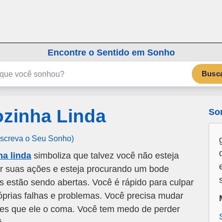
emSonho.com
Os sonhos significam mais
Encontre o Sentido em Sonho
Busc
zinha Linda
So
Escreva o Seu Sonho)
a linda
simboliza que talvez você não esteja
r suas ações e esteja procurando um bode
as estão sendo abertas. Você é rápido para culpar
óprias falhas e problemas. Você precisa mudar
es que ele o coma. Você tem medo de perder