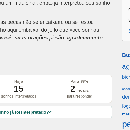
u um mau sinal, então já interpretou seu sonho
 as peças não se encaixam, ou se restou
ho aqui embaixo, do jeito que você sonhou.
a você; suas orações já são agradecimento
Bu
ag
bic
Hoje
Para 88%
15
2
casa
horas
sonhos interpretados
para responder
den
fog
nho já foi interpretado?
mar
p