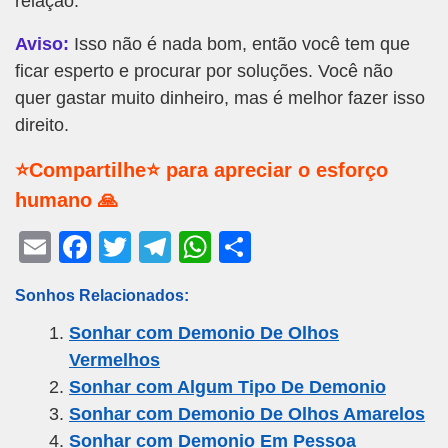
relação.
Aviso:
Isso não é nada bom, então você tem que
ficar esperto e procurar por soluções. Você não
quer gastar muito dinheiro, mas é melhor fazer isso
direito.
⭐Compartilhe⭐ para apreciar o esforço
humano 🙏
E
F
T
T
W
S
m
a
wi
el
h
h
Sonhos Relacionados:
ail
c
tt
e
at
ar
Sonhar com Demonio De Olhos
e
er
gr
s
e
Vermelhos
b
a
A
Sonhar com Algum Tipo De Demonio
o
m
p
Sonhar com Demonio De Olhos Amarelos
o
p
Sonhar com Demonio Em Pessoa