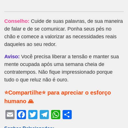
Conselho:
Cuide de suas palavras, de sua maneira
de falar e de se comunicar. Ponha seus pés no
chão e comece a valorizar as necessidades reais
daqueles ao seu redor.
Aviso:
Você precisa liberar a tensão e manter sua
mente ocupada após uma semana cheia de
contratempos. Não fique impressionado porque
tudo o que reluz não é ouro.
⭐Compartilhe⭐ para apreciar o esforço
humano 🙏
E
F
T
T
W
S
m
a
wi
el
h
h