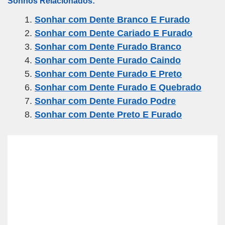
Sonhos Relacionados:
ail
c
tt
e
at
ar
Sonhar com Dente Branco E Furado
e
er
gr
s
e
Sonhar com Dente Cariado E Furado
b
a
A
Sonhar com Dente Furado Branco
o
m
p
Sonhar com Dente Furado Caindo
o
p
Sonhar com Dente Furado E Preto
k
Sonhar com Dente Furado E Quebrado
Sonhar com Dente Furado Podre
Sonhar com Dente Preto E Furado