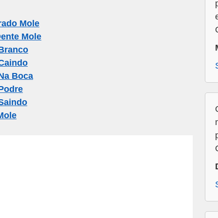
rado Mole
ente Mole
Branco
Caindo
Na Boca
Podre
Saindo
Mole