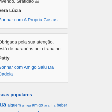
vivendo. Gratidão 🙏
Vera Lúcia
Sonhar com A Propria Costas
Obrigada pela sua atenção,
está de parabéns pelo trabalho.
Patty
Sonhar com Amigo Saiu Da
Cadeia
scas populares
ua
alguem
amigo
beber
aranha
amiga