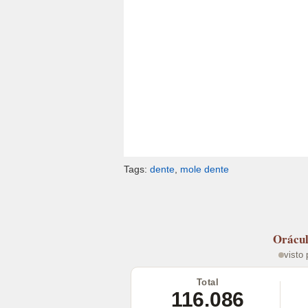
Tags:
dente
,
mole dente
Orácu
visto
Total
116.086