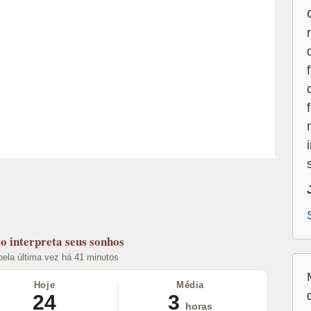
lo
interpreta seus sonhos
 pela última vez há 41 minutos
Hoje
Média
24
3
horas