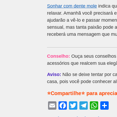
Sonhar com dente mole
indica qu
relaxar. Amanhã você precisará es
ajudarão a vê-lo e passar momen
sensual, mas tanta paixão pode a
receberá uma mensagem que mud
Conselho:
Ouça seus conselhos e
acessórios que realcem sua elegâ
Aviso:
Não se deixe tentar por ca
casa, pois você pode conhecer a
⭐Compartilhe⭐ para aprecia
E
F
T
T
W
S
m
a
wi
el
h
h