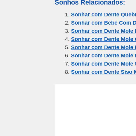
Sonhos Relacionados:
ail
c
tt
e
at
ar
e
er
gr
s
e
Sonhar com Dente Queb
Sonhar com Bebe Com D
b
a
A
Sonhar com Dente Mole 
o
m
p
Sonhar com Dente Mole 
o
p
Sonhar com Dente Mole 
k
Sonhar com Dente Mole 
Sonhar com Dente Mole 
Sonhar com Dente Siso 