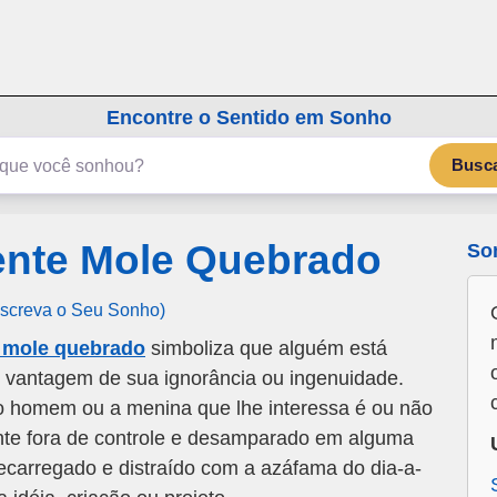
emSonho.com
Os sonhos significam mais
Encontre o Sentido em Sonho
Busc
nte Mole Quebrado
So
Escreva o Seu Sonho)
 mole quebrado
simboliza que alguém está
o vantagem de sua ignorância ou ingenuidade.
 o homem ou a menina que lhe interessa é ou não
nte fora de controle e desamparado em alguma
recarregado e distraído com a azáfama do dia-a-