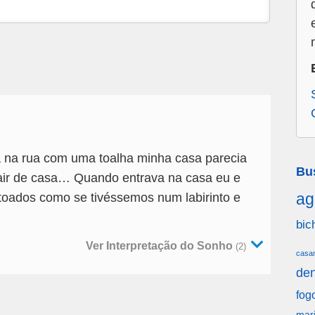
 na rua com uma toalha minha casa parecia
Bu
sair de casa… Quando entrava na casa eu e
ag
toados como se tivéssemos num labirinto e
bic
Ver Interpretação do Sonho
(2)
casa
den
fog
mar