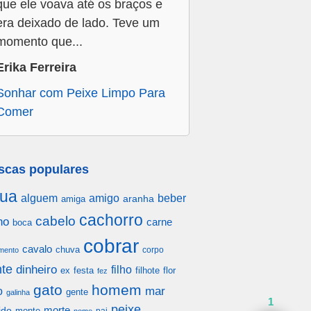
que ele voava até os braços e
era deixado de lado. Teve um
momento que...
Erika Ferreira
Sonhar com Peixe Limpo Para
Comer
scas populares
ua
alguem
amigo
beber
aranha
amiga
cachorro
cabelo
ho
carne
boca
cobrar
cavalo
chuva
corpo
mento
te
dinheiro
filho
festa
filhote
flor
ex
fez
gato
homem
mar
o
gente
galinha
1
peixe
morte
ido
monte
pai