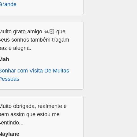
Grande
Muito grato amigo 🙏🏻 que
seus sonhos também tragam
paz e alegria.
Mah
Sonhar com Visita De Muitas
Pessoas
Muito obrigada, realmente é
bem assim que estou me
sentindo...
Naylane