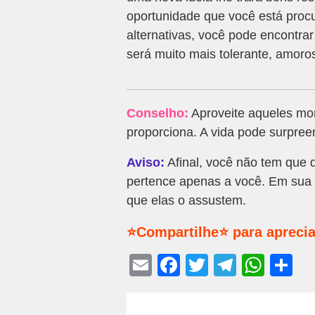
oportunidade que você está proc
alternativas, você pode encontra
será muito mais tolerante, amor
Conselho:
Aproveite aqueles mom
proporciona. A vida pode surpree
Aviso:
Afinal, você não tem que 
pertence apenas a você. Em sua
que elas o assustem.
⭐Compartilhe⭐ para aprecia
E
F
T
T
W
S
m
a
wi
el
h
h
ail
c
tt
e
at
ar