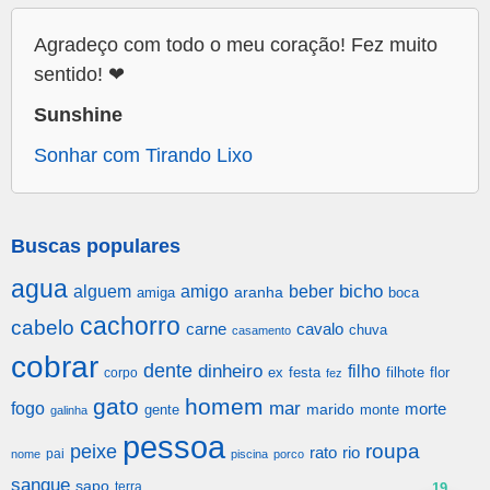
Agradeço com todo o meu coração! Fez muito
sentido! ❤
Sunshine
Sonhar com Tirando Lixo
Buscas populares
agua
alguem
amigo
beber
bicho
aranha
amiga
boca
cachorro
cabelo
carne
cavalo
chuva
casamento
cobrar
dente
dinheiro
filho
festa
filhote
flor
corpo
ex
fez
gato
homem
mar
fogo
morte
gente
marido
monte
galinha
pessoa
roupa
peixe
rato
rio
pai
nome
piscina
porco
sangue
sapo
terra
19