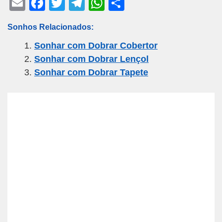
E
F
T
T
W
S
m
a
wi
el
h
h
Sonhos Relacionados:
ail
c
tt
e
at
ar
Sonhar com Dobrar Cobertor
e
er
gr
s
e
Sonhar com Dobrar Lençol
b
a
A
Sonhar com Dobrar Tapete
o
m
p
o
p
k