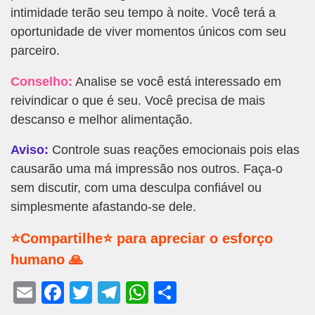
intimidade terão seu tempo à noite. Você terá a
oportunidade de viver momentos únicos com seu
parceiro.
Conselho:
Analise se você está interessado em
reivindicar o que é seu. Você precisa de mais
descanso e melhor alimentação.
Aviso:
Controle suas reações emocionais pois elas
causarão uma má impressão nos outros. Faça-o
sem discutir, com uma desculpa confiável ou
simplesmente afastando-se dele.
⭐Compartilhe⭐ para apreciar o esforço
humano 🙏
E
F
T
T
W
S
m
a
wi
el
h
h