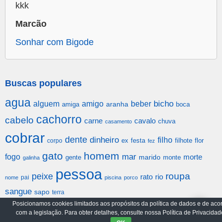
kkk
Marcão
Sonhar com Bigode
Buscas populares
agua
alguem
amigo
beber
bicho
aranha
amiga
boca
cachorro
cabelo
carne
cavalo
chuva
casamento
cobrar
dente
dinheiro
filho
festa
filhote
flor
corpo
ex
fez
gato
homem
mar
fogo
morte
gente
marido
monte
galinha
pessoa
roupa
peixe
rato
rio
pai
nome
piscina
porco
sangue
sapo
terra
Posicionamos cookies limitados aos propósitos da política de dados e de aco
com a legislação. Para obter detalhes, consulte nossa Política de Privacidad
Arquivo
Política de Privacidade