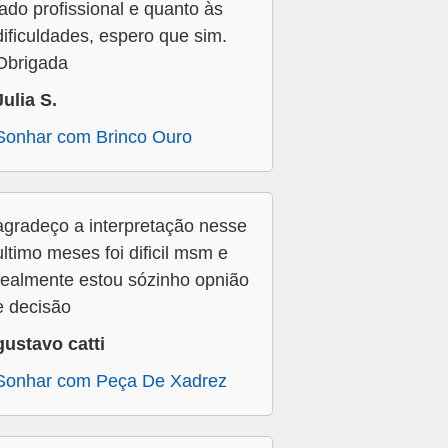
lado profissional e quanto às
dificuldades, espero que sim.
Obrigada
Julia S.
Sonhar com Brinco Ouro
agradeço a interpretação nesse
ultimo meses foi dificil msm e
realmente estou sózinho opnião
e decisão
gustavo catti
Sonhar com Peça De Xadrez