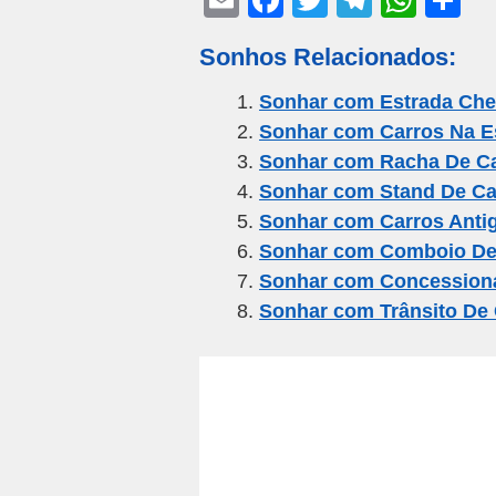
E
F
T
T
W
S
m
a
wi
el
h
h
Sonhos Relacionados:
ail
c
tt
e
at
ar
e
er
gr
s
e
Sonhar com Estrada Che
Sonhar com Carros Na E
b
a
A
Sonhar com Racha De C
o
m
p
Sonhar com Stand De Ca
o
p
Sonhar com Carros Anti
k
Sonhar com Comboio De
Sonhar com Concessioná
Sonhar com Trânsito De