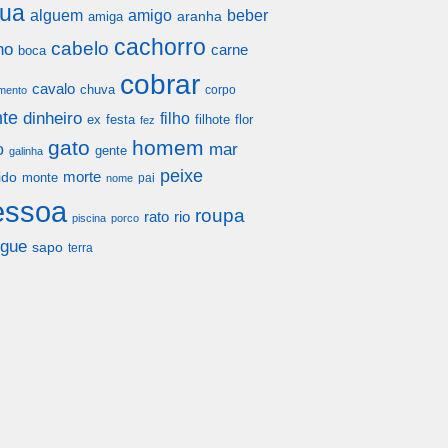
ua
alguem
amigo
beber
aranha
amiga
cachorro
cabelo
ho
carne
boca
cobrar
cavalo
chuva
corpo
mento
te
dinheiro
filho
festa
filhote
flor
ex
fez
gato
homem
mar
o
gente
galinha
peixe
morte
ido
monte
pai
nome
essoa
roupa
rato
rio
piscina
porco
gue
sapo
terra