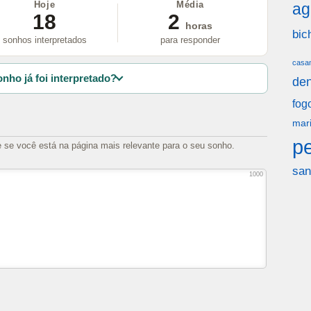
Hoje
Média
ag
18
2
horas
bic
sonhos interpretados
para responder
casa
nho já foi interpretado?
den
fog
mar
p
e se você está na página mais relevante para o seu sonho.
san
1000