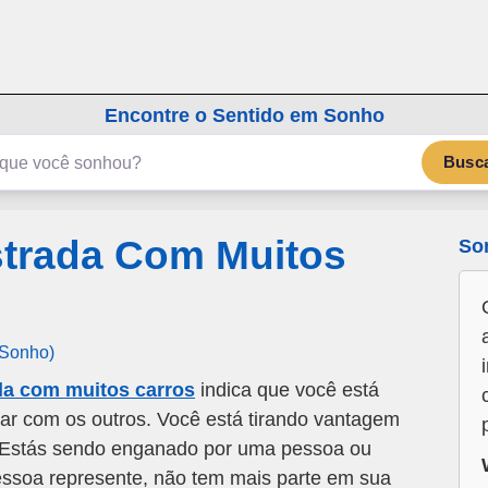
emSonho.com
Os sonhos significam mais
Encontre o Sentido em Sonho
Busc
trada Com Muitos
So
 Sonho)
da com muitos carros
indica que você está
tar com os outros. Você está tirando vantagem
. Estás sendo enganado por uma pessoa ou
essoa represente, não tem mais parte em sua