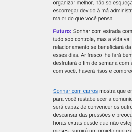
organizar melhor, não se esqueça
escorregar devido à má adminis
maior do que você pensa.
Futuro:
Sonhar com estrada com 
tudo sob controle, mas a vida va
relacionamento se beneficiará da 
esses dias. Ar fresco lhe fará b
desfrutará o fim de semana com a 
com você, haverá risos e compre
Sonhar com carros
mostra que em
para você restabelecer a comuni
será capaz de convencer os outro
descansar das pressões e preocup
horas extras desde que não este
meses, surgirá um projeto que exi