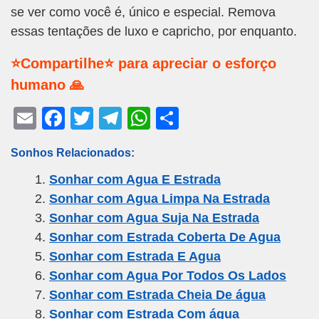
se ver como você é, único e especial. Remova
essas tentações de luxo e capricho, por enquanto.
⭐Compartilhe⭐ para apreciar o esforço
humano 🙏
E
F
T
T
W
S
m
a
wi
el
h
h
Sonhos Relacionados:
ail
c
tt
e
at
ar
Sonhar com Agua E Estrada
e
er
gr
s
e
Sonhar com Agua Limpa Na Estrada
b
a
A
Sonhar com Agua Suja Na Estrada
o
m
p
Sonhar com Estrada Coberta De Agua
o
p
Sonhar com Estrada E Agua
k
Sonhar com Agua Por Todos Os Lados
Sonhar com Estrada Cheia De água
Sonhar com Estrada Com água