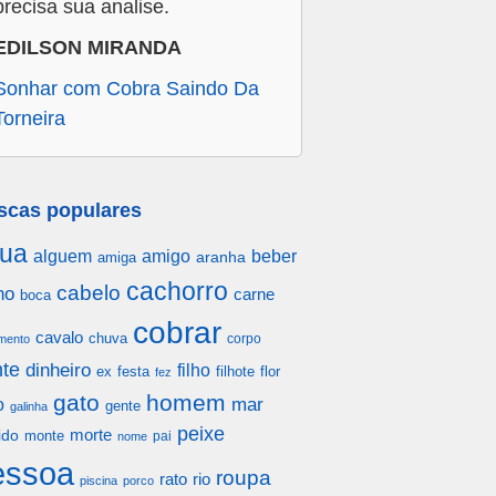
precisa sua analise.
EDILSON MIRANDA
Sonhar com Cobra Saindo Da
Torneira
scas populares
ua
alguem
amigo
beber
aranha
amiga
cachorro
cabelo
ho
carne
boca
cobrar
cavalo
chuva
corpo
mento
te
dinheiro
filho
festa
filhote
flor
ex
fez
gato
homem
mar
o
gente
galinha
peixe
morte
ido
monte
pai
nome
essoa
roupa
rato
rio
piscina
porco