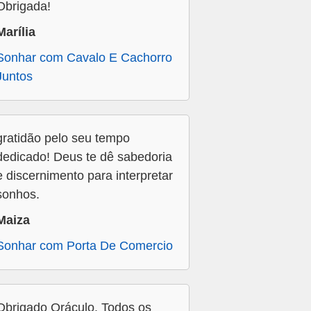
Obrigada!
Marília
Sonhar com Cavalo E Cachorro
Juntos
gratidão pelo seu tempo
dedicado! Deus te dê sabedoria
e discernimento para interpretar
sonhos.
Maiza
Sonhar com Porta De Comercio
Obrigado Oráculo. Todos os