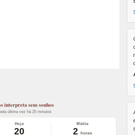
lo
interpreta seus sonhos
 pela última vez há 25 minutos
Hoje
Média
20
2
horas