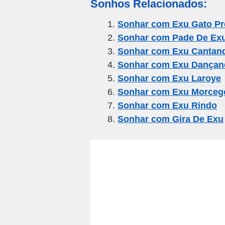
Sonhos Relacionados:
ail
c
tt
e
at
ar
e
er
gr
s
e
Sonhar com Exu Gato Pr
Sonhar com Pade De Ex
b
a
A
Sonhar com Exu Cantan
o
m
p
Sonhar com Exu Dançan
o
p
Sonhar com Exu Laroye
k
Sonhar com Exu Morceg
Sonhar com Exu Rindo
Sonhar com Gira De Exu