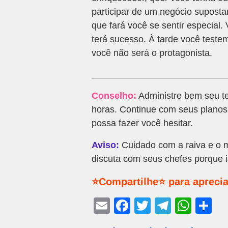
participar de um negócio supost
que fará você se sentir especial
terá sucesso. À tarde você teste
você não será o protagonista.
Conselho:
Administre bem seu t
horas. Continue com seus plano
possa fazer você hesitar.
Aviso:
Cuidado com a raiva e o 
discuta com seus chefes porque i
⭐Compartilhe⭐ para aprecia
E
F
T
T
W
S
m
a
wi
el
h
h