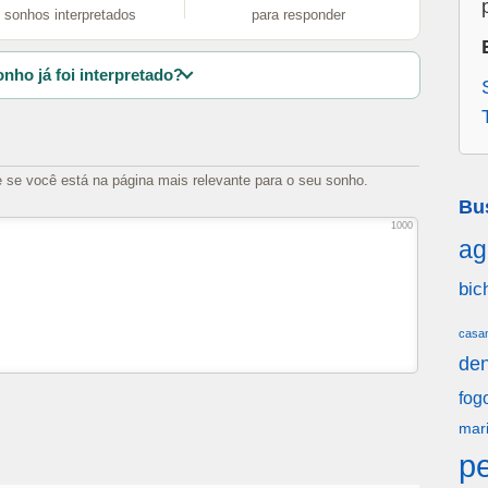
sonhos interpretados
para responder
nho já foi interpretado?
e se você está na página mais relevante para o seu sonho.
Bu
1000
ag
bic
casa
den
fog
mar
p