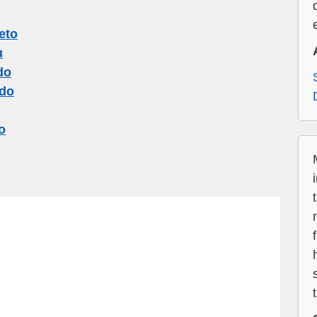
eto
u
do
do
o