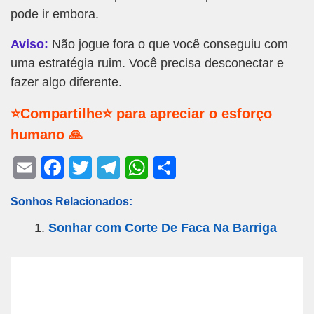
pode ir embora.
Aviso:
Não jogue fora o que você conseguiu com
uma estratégia ruim. Você precisa desconectar e
fazer algo diferente.
⭐Compartilhe⭐ para apreciar o esforço
humano 🙏
E
F
T
T
W
S
m
a
wi
el
h
h
Sonhos Relacionados:
ail
c
tt
e
at
ar
Sonhar com Corte De Faca Na Barriga
e
er
gr
s
e
b
a
A
o
m
p
o
p