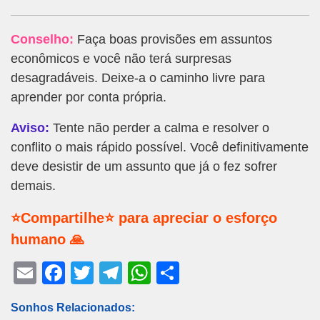
Conselho:
Faça boas provisões em assuntos
econômicos e você não terá surpresas
desagradáveis. Deixe-a o caminho livre para
aprender por conta própria.
Aviso:
Tente não perder a calma e resolver o
conflito o mais rápido possível. Você definitivamente
deve desistir de um assunto que já o fez sofrer
demais.
⭐Compartilhe⭐ para apreciar o esforço
humano 🙏
E
F
T
T
W
S
m
a
wi
el
h
h
Sonhos Relacionados:
ail
c
tt
e
at
ar