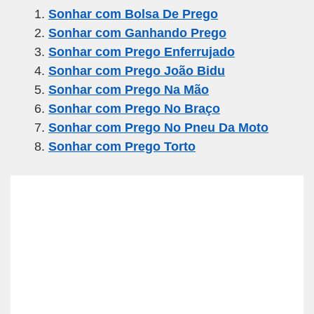
Sonhar com Bolsa De Prego
e
er
gr
s
e
Sonhar com Ganhando Prego
b
a
A
Sonhar com Prego Enferrujado
o
m
p
Sonhar com Prego João Bidu
o
p
Sonhar com Prego Na Mão
k
Sonhar com Prego No Braço
Sonhar com Prego No Pneu Da Moto
Sonhar com Prego Torto