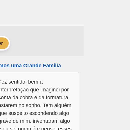
ar
mos uma Grande Família
Fez sentido, bem a
interpretação que imaginei por
conta da cobra e da formatura
estarem no sonho. Tem alguém
que suspeito escondendo algo
grave de mim, inventaram algo
e eu sei quem é e pensei esses