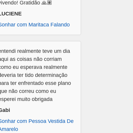
vivendo! Gratidão 🙏🏽
LUCIENE
Sonhar com Maritaca Falando
entendi realmente teve um dia
aqui as coisas não corriam
como eu esperava realmente
deveria ter tido determinação
para ter enfrentado esse plano
que não correu como eu
esperei muito obrigada
Gabi
Sonhar com Pessoa Vestida De
Amarelo