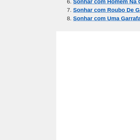
k
Sonhar com Homem Na G
Sonhar com Roubo De G
Sonhar com Uma Garrafa