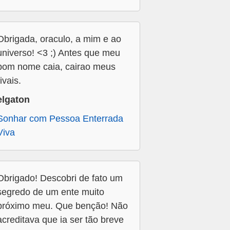
Obrigada, oraculo, a mim e ao
universo! <3 ;) Antes que meu
bom nome caia, cairao meus
rivais.
elgaton
Sonhar com Pessoa Enterrada
Viva
Obrigado! Descobri de fato um
segredo de um ente muito
próximo meu. Que benção! Não
acreditava que ia ser tão breve