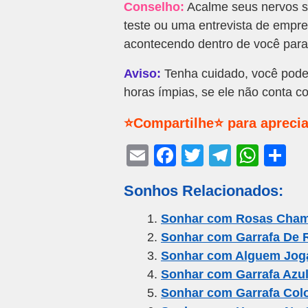
Conselho:
Acalme seus nervos se
teste ou uma entrevista de empre
acontecendo dentro de você para
Aviso:
Tenha cuidado, você pode t
horas ímpias, se ele não conta c
⭐Compartilhe⭐ para aprecia
E
F
T
T
W
S
m
a
wi
el
h
h
Sonhos Relacionados:
ail
c
tt
e
at
ar
e
er
gr
s
e
Sonhar com Rosas Cha
Sonhar com Garrafa De R
b
a
A
Sonhar com Alguem Jog
o
m
p
Sonhar com Garrafa Azu
o
p
Sonhar com Garrafa Colo