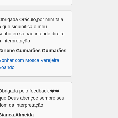
Obrigada Oráculo,por mim fala
o que siquinifica o meu
sonho,eu só não intende direito
a interpretação .
Girlene Guimarães Guimarães
Sonhar com Mosca Varejeira
Voando
Obrigada pelo feedback ❤️❤️
que Deus abençoe sempre seu
dom da interpretação
Bianca.Almeida