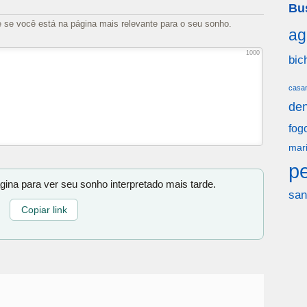
Bu
e se você está na página mais relevante para o seu sonho.
ag
1000
bic
casa
den
fog
mar
p
gina para ver seu sonho interpretado mais tarde.
san
Copiar link