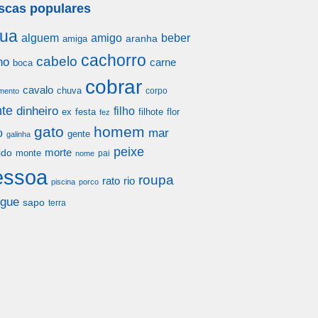
scas populares
ua
alguem
amigo
beber
aranha
amiga
cachorro
cabelo
ho
carne
boca
cobrar
cavalo
chuva
corpo
mento
te
dinheiro
filho
festa
filhote
flor
ex
fez
gato
homem
mar
o
gente
galinha
peixe
morte
ido
monte
pai
nome
essoa
roupa
rato
rio
piscina
porco
gue
sapo
terra