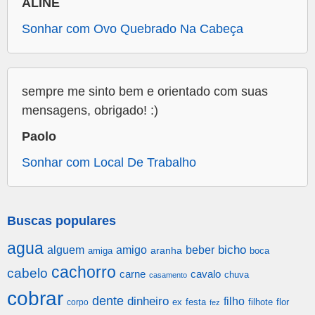
ALINE
Sonhar com Ovo Quebrado Na Cabeça
sempre me sinto bem e orientado com suas
mensagens, obrigado! :)
Paolo
Sonhar com Local De Trabalho
Buscas populares
agua
alguem
amigo
beber
bicho
aranha
amiga
boca
cachorro
cabelo
carne
cavalo
chuva
casamento
cobrar
dente
dinheiro
filho
festa
filhote
flor
corpo
ex
fez