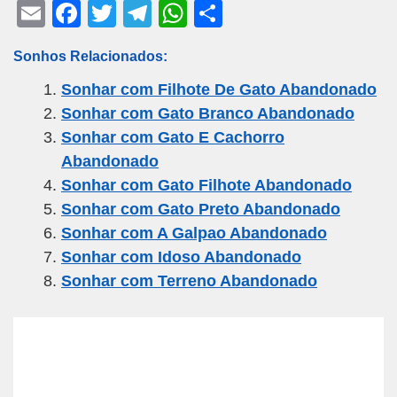
E
F
T
T
W
S
m
a
wi
el
h
h
Sonhos Relacionados:
ail
c
tt
e
at
ar
Sonhar com Filhote De Gato Abandonado
e
er
gr
s
e
Sonhar com Gato Branco Abandonado
b
a
A
Sonhar com Gato E Cachorro
o
m
p
Abandonado
o
p
Sonhar com Gato Filhote Abandonado
k
Sonhar com Gato Preto Abandonado
Sonhar com A Galpao Abandonado
Sonhar com Idoso Abandonado
Sonhar com Terreno Abandonado