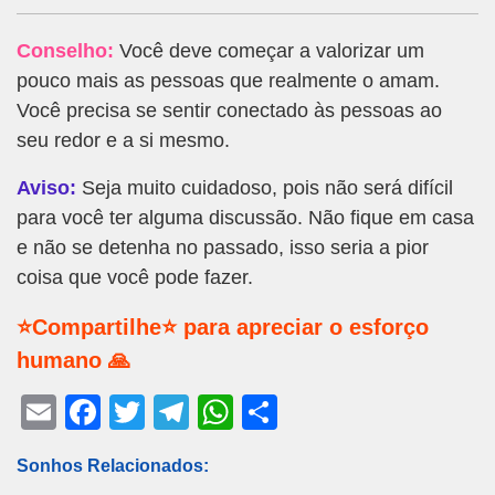
Conselho:
Você deve começar a valorizar um
pouco mais as pessoas que realmente o amam.
Você precisa se sentir conectado às pessoas ao
seu redor e a si mesmo.
Aviso:
Seja muito cuidadoso, pois não será difícil
para você ter alguma discussão. Não fique em casa
e não se detenha no passado, isso seria a pior
coisa que você pode fazer.
⭐Compartilhe⭐ para apreciar o esforço
humano 🙏
E
F
T
T
W
S
m
a
wi
el
h
h
Sonhos Relacionados:
ail
c
tt
e
at
ar