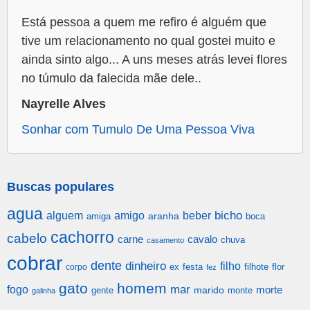
Está pessoa a quem me refiro é alguém que
tive um relacionamento no qual gostei muito e
ainda sinto algo... A uns meses atrás levei flores
no túmulo da falecida mãe dele..
Nayrelle Alves
Sonhar com Tumulo De Uma Pessoa Viva
Buscas populares
agua
alguem
amigo
beber
bicho
aranha
amiga
boca
cachorro
cabelo
carne
cavalo
chuva
casamento
cobrar
dente
dinheiro
filho
festa
filhote
flor
corpo
ex
fez
gato
homem
mar
fogo
morte
gente
marido
monte
galinha