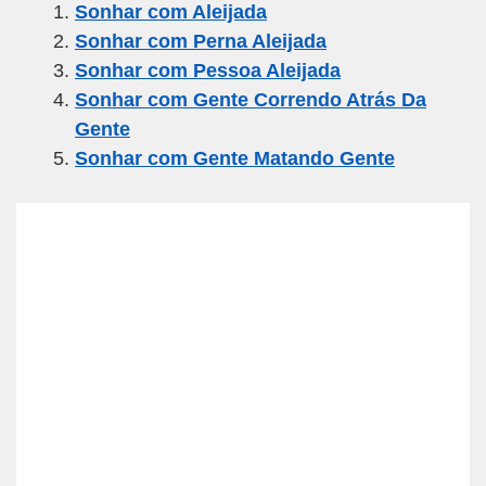
Sonhar com Aleijada
e
er
gr
s
e
Sonhar com Perna Aleijada
b
a
A
Sonhar com Pessoa Aleijada
o
m
p
Sonhar com Gente Correndo Atrás Da
o
p
Gente
k
Sonhar com Gente Matando Gente