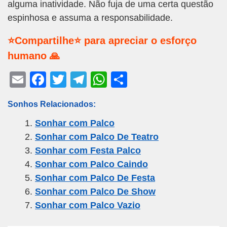
alguma inatividade. Não fuja de uma certa questão
espinhosa e assuma a responsabilidade.
⭐Compartilhe⭐ para apreciar o esforço
humano 🙏
E
F
T
T
W
S
m
a
wi
el
h
h
Sonhos Relacionados:
ail
c
tt
e
at
ar
Sonhar com Palco
e
er
gr
s
e
Sonhar com Palco De Teatro
b
a
A
Sonhar com Festa Palco
o
m
p
Sonhar com Palco Caindo
o
p
Sonhar com Palco De Festa
k
Sonhar com Palco De Show
Sonhar com Palco Vazio